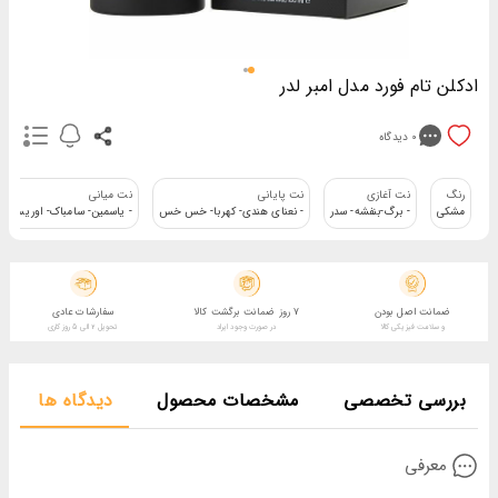
ادکلن تام فورد مدل امبر لدر
0
دیدگاه
رنگ
نت آغازی
نت پایانی
نت میانی
مشکی
- برگ-بنفشه- سدر
- نعنای هندی- کهربا- خس خس
- یاسمین- سامباک- اوریس
ضمانت اصل بودن
7 روز ضمانت برگشت کالا
سفارشات عادی
و سلامت فیزیکی کالا
در صورت وجود ایراد
تحویل 2 الی 5 روز کاری
بررسی تخصصی
مشخصات محصول
دیدگاه ها
معرفی