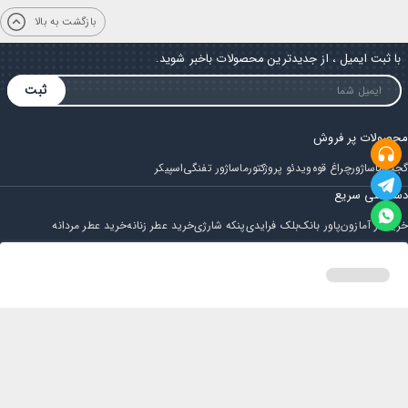
بازگشت به بالا
با ثبت ایمیل ، از جدیدترین محصولات باخبر شوید.
ثبت
محصولات پر فروش
گجت
ماساژور
چراغ قوه
ویدئو پروژکتور
ماساژور تفنگی
اسپیکر
دسترسی سریع
خرید از آمازون
پاور بانک
بلک فرایدی
پنکه شارژی
خرید عطر زنانه
خرید عطر مردانه
فروشگاه
مجله ایران بابا
حساب کاربری
قوانین و مقررات
سوالات متداول
خانه
دسته بندی
سبد خرید
پروفایل
تماس با ایران بابا
پشتیبانی همه روزه از ساعت 9 صبح الی 14
ایمیل : iraanbaba@gmail.com
دفتر پشتیبانی سفارشات : مشهد - چهارراه ستاری
شماره تماس: 02191307973
پیام در بله: 09052266722