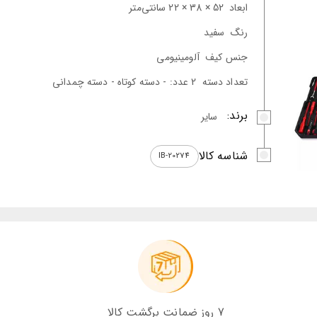
ابعاد
52 × 38 × 22 سانتی‌متر
رنگ
سفید
جنس کیف
آلومینیومی
تعداد دسته
2 عدد: - دسته کوتاه - دسته چمدانی
برند:
سایر
شناسه کالا
IB-20274
7 روز ضمانت برگشت کالا