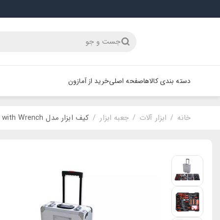
جست و جو
دسته بندی کالاها
صفحه اصلی
خرید از آمازون
خانه
ابزار آلات
جعبه ابزار
کیف ابزار مدل Toolset with Wrench
/
/
/