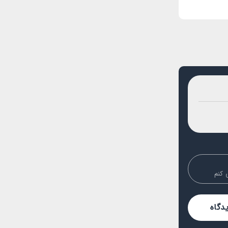
 کنم
دگاه