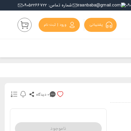
iraanbaba@gmail.com
شماره تماس: 09052266722
پشتیبانی
ورود | ثبت نام
0
دیدگاه
ناموجود