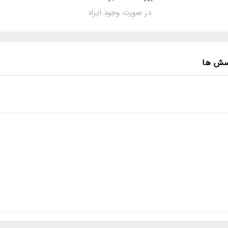
در صورت وجود ایراد
سش ها