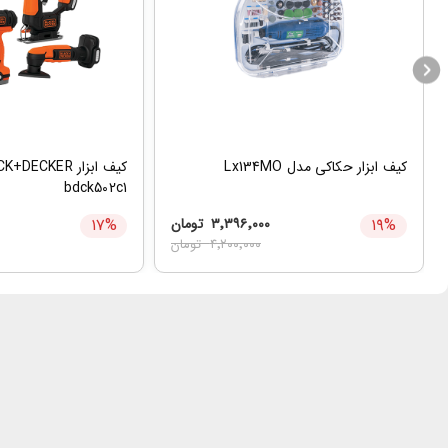
کیف ابزار حکاکی مدل Lx134MO
bdck502c1
%
۱۹
۳٬۳۹۶٬۰۰۰
تومان
%
۱۷
۴٬۲۰۰٬۰۰۰
تومان