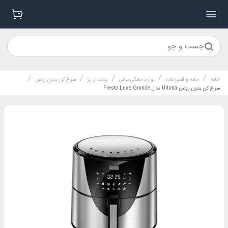
جست و جو
/
/
/
/
/
خانه
خانه و آشپزخانه
لوازم خانگی برقی
پخت و پز
سرخ کن بدون روغن
سرخ کن بدون روغن Ultima مدل Presto Luxe Grande