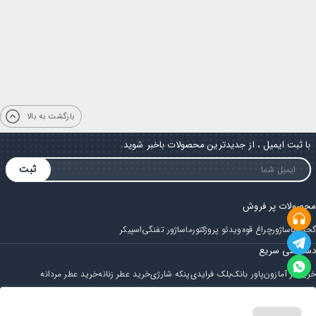
بازگشت به بالا
با ثبت ایمیل ، از جدیدترین محصولات باخبر شوید.
ثبت
محصولات پر فروش
گجت
ماساژور
چراغ قوه
ویدئو پروژکتور
ماساژور تفنگی
اسپیکر
دسترسی سریع
خرید از آمازون
پاور بانک
بلک فرایدی
پنکه شارژی
خرید عطر زنانه
خرید عطر مردانه
فروشگاه