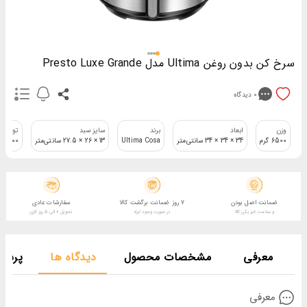
سرخ کن بدون روغن Ultima مدل Presto Luxe Grande
0
دیدگاه
وزن
ابعاد
برند
سایز سبد
توان
6500 گرم
34 × 34 × 34 سانتی‌متر
Ultima Cosa
13 × 26 × 27.5 سانتی‌متر
1700 وات
ضمانت اصل بودن
7 روز ضمانت برگشت کالا
سفارشات عادی
و سلامت فیزیکی کالا
در صورت وجود ایراد
تحویل 2 الی 5 روز کاری
معرفی
مشخصات محصول
دیدگاه ها
پرسش
معرفی