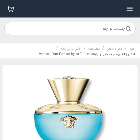
جست و جو
/
/
/
/
خانه
عطر و ادکلن
عطر زنانه
ادکلن ترش زنانه
ادکلن زنانه ورساچه 100میلی لیترVersace Pour Femme Dylan Turquoise