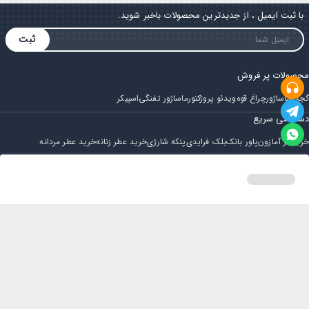
با ثبت ایمیل ، از جدیدترین محصولات باخبر شوید.
ثبت
محصولات پر فروش
گجت
ماساژور
چراغ قوه
ویدئو پروژکتور
ماساژور تفنگی
اسپیکر
دسترسی سریع
خرید از آمازون
پاور بانک
بلک فرایدی
پنکه شارژی
خرید عطر زنانه
خرید عطر مردانه
فروشگاه
مجله ایران بابا
حساب کاربری
قوانین و مقررات
سوالات متداول
خانه
دسته بندی
سبد خرید
پروفایل
تماس با ایران بابا
پشتیبانی همه روزه از ساعت 9 صبح الی 14
ایمیل : iraanbaba@gmail.com
دفتر پشتیبانی سفارشات : مشهد - چهارراه ستاری
شماره تماس: 02191307973
پیام در بله: 09052266722