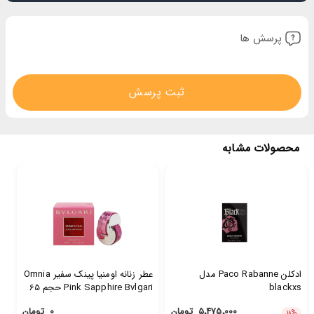
پرسش ها
ثبت پرسش
محصولات مشابه
ادکلن Paco Rabanne مدل
عطر زنانه اومنیا پینک سفیر Omnia
blackxs
Pink Sapphire Bvlgari حجم 65
میل
۵٬۴۷۵٬۰۰۰
تومان
۰
تومان
۱۸
%