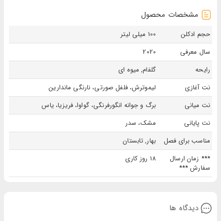
مشخصات محصول
حجم ادکلن
100 میلی لیتر
سال معرفی
2020
رایحه
گلفام, میوه ای
نت آغازی
لیموترش، فلفل صورتی، نارنگی ماندارین
نت میانی
برگ و جوانه انگورفرنگی، گواوا، فریزیا، یاس
نت پایانی
مشک، سدر
مناسب برای فصل
بهار, تابستان
*** زمان ارسال
18 روز کاری
سفارش ***
دیدگاه ها