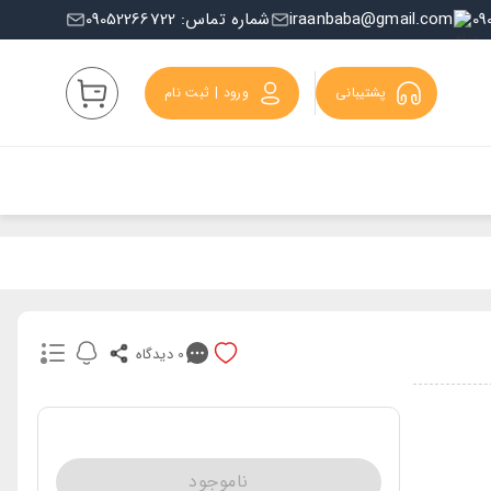
iraanbaba@gmail.com
شماره تماس: 09052266722
پشتیبانی
ورود | ثبت نام
0
دیدگاه
ناموجود