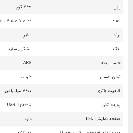
وزن
445 گرم
ابعاد
22 × 7 × 4.5 سانتی‌متر
برند
سایر
رنگ
مشکی, سفید
جنس بدنه
ABS
توان اسمی
2 وات
ظرفیت باتری
3600 میلی‌آمپر
پورت شارژ
USB Type-C
صفحه نمایش LED
دارد
مدت زمان ضدعفونی کردن خودکار
60 ثانیه