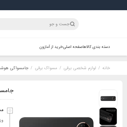
جست و جو
دسته بندی کالاها
صفحه اصلی
خرید از آمازون
خانه
لوازم شخصی برقی
مسواک برقی
جامسواکی هوشمند مد
/
/
/
جامسواک
مش
وز