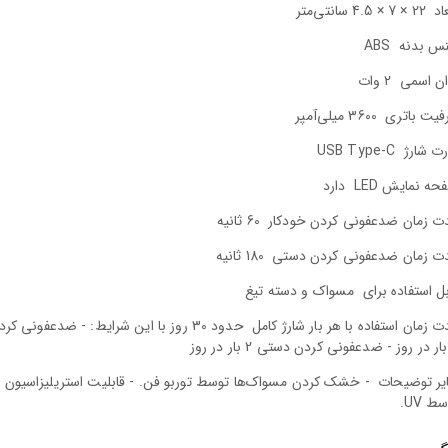
اد
22 × 7 × 4.5 سانتی‌متر
س بدنه
ABS
ان اسمی
2 وات
فیت باتری
3600 میلی‌آمپر
رت شارژ
USB Type-C
ه نمایش LED
دارد
ت زمان ضدعفونی کردن خودکار
60 ثانیه
ت زمان ضدعفونی کردن دستی
180 ثانیه
ل استفاده برای
مسواک و دسته تیغ
 زمان استفاده با هر بار شارژ کامل
حدود 30 روز با این شرایط: - ضدعفونی ک
یر توضیحات
- خشک کردن مسواک‌ها توسط توربو فن. - قابلیت استریلیزاسیون 
ط UV.