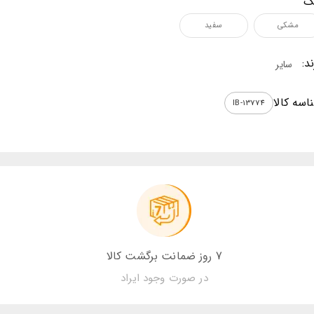
گ
مشکی
سفید
د:
سایر
اسه کالا
IB-13774
7 روز ضمانت برگشت کالا
در صورت وجود ایراد