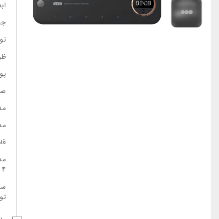
ابع
جن
تو
ظر
پو
صفح
مد
مد
قاب
مدت
4 بار در روز - ضدعفونی کردن دستی 2 بار در روز
سا
توس