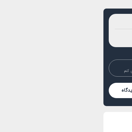
 کنم
دگاه