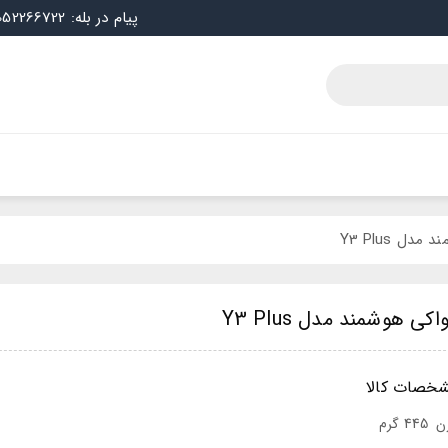
پیام در بله: 09052266722
ل Y3 Plus
ی هوشمند مدل Y3 Plus
خصات کالا
ن
445 گرم