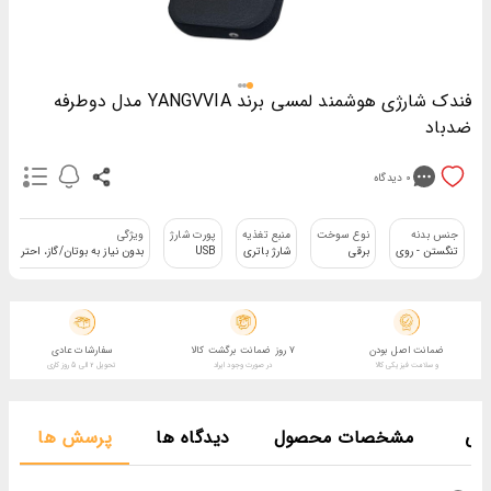
فندک شارژی هوشمند لمسی برند YANGVVIA مدل دوطرفه
ضدباد
0
دیدگاه
جنس بدنه
نوع سوخت
منبع تغذیه
پورت شارژ
ویژگی
تنگستن - روی
برقی
شارژ باتری
USB
بدون نیاز به بوتان/گاز، احتراق
ضمانت اصل بودن
7 روز ضمانت برگشت کالا
سفارشات عادی
و سلامت فیزیکی کالا
در صورت وجود ایراد
تحویل 2 الی 5 روز کاری
فی
مشخصات محصول
دیدگاه ها
پرسش ها