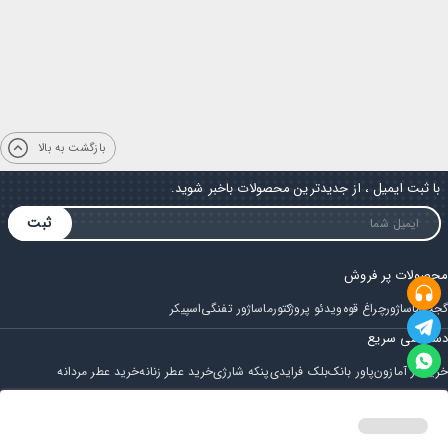
بازگشت به بالا
با ثبت ایمیل ، از جدیدترین محصولات باخبر شوید.
ثبت
محصولات پر فروش
گجت
ماساژور
چراغ قوه
ویدئو پروژکتور
ماساژور تفنگی
اسپیکر
دسترسی سریع
خرید از آمازون
پاور بانک
بلک فرایدی
پنکه شارژی
خرید عطر زنانه
خرید عطر مردانه
فروشگاه
مجله ایران بابا
حساب کاربری
قوانین و مقررات
سوالات متداول
خانه
دسته بندی
سبد خرید
پروفایل