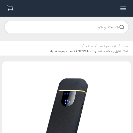
جست و جو
/
/
/
خانه
گجت هوشمند
فندک
فندک شارژی هوشمند لمسی برند YANGVVIA مدل دوطرفه ضدباد