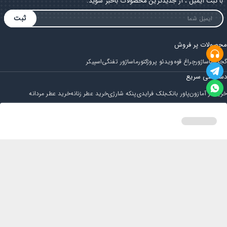
با ثبت ایمیل ، از جدیدترین محصولات باخبر شوید.
ثبت
محصولات پر فروش
گجت
ماساژور
چراغ قوه
ویدئو پروژکتور
ماساژور تفنگی
اسپیکر
دسترسی سریع
خرید از آمازون
پاور بانک
بلک فرایدی
پنکه شارژی
خرید عطر زنانه
خرید عطر مردانه
فروشگاه
مجله ایران بابا
حساب کاربری
قوانین و مقررات
سوالات متداول
خانه
دسته بندی
سبد خرید
پروفایل
تماس با ایران بابا
پشتیبانی همه روزه از ساعت 9 صبح الی 14
ایمیل : iraanbaba@gmail.com
دفتر پشتیبانی سفارشات : مشهد - چهارراه ستاری
شماره تماس: 02191307973
پیام در بله: 09052266722