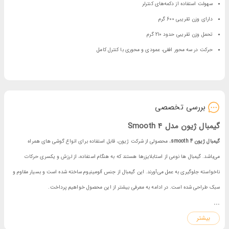
سهولت استفاده از دکمه‌های کنترلر
دارای وزن تقریبی 600 گرم
تحمل وزن تقریبی حدود 210 گرم
حرکت در سه محور افقی، عمودی و محوری با کنترل کامل
بررسی تخصصی
گیمبال ژیون مدل Smooth 4
گیمبال ژیون smooth 4
، محصولی از شرکت ژیون، قابل استفاده برای انواع گوشی های همراه
می‌باشد. گیمبال ها نوعی از استابلایزرها هستند که به هنگام استفاده، از لرزش و یکسری حرکات
ناخواسته جلوگیری به عمل می‌آورند. این گیمبال از جنس آلومینیوم ساخته شده است و بسیار مقاوم و
سبک طراحی شده است. در ادامه به معرفی بیشتر از این محصول خواهیم پرداخت.
...
معرفی گیمبال ژیون مدل Smooth 4
بیشتر
گیمبال ژیون smooth 4
، سازگار با انواع تلفن های همراه با هر برند و سیستم عاملی می‌باشد. این