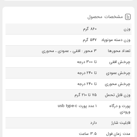
گیمبال امکان فیلم یا عکس را به صورت عمودی یا اقفی به کاربران می‌دهد. این گیمبال دارای یک کنترلر
رادیویی چند منظوره بوده که می‌توان به صورت دستی فوکوس را تنظیم نمود. در قسمت پنل این
مشخصات محصول
محصول، یکسری دکمه های وجود دارد که می‌توان عکس برداری، تنظیم نور صفحه، تنظیم حالت فیلم
وزن
860 گرم
برداری یا ... را کنترل نمود.
وزن دسته مونوپاد
547 گرم
تعداد محورها
3 محور : افقی ، عمودی ، محوری
چرخش افقی
تا 300 درجه
چرخش عمودی
تا 240 درجه
چرخش محوری
تا 240 درجه
وزن قابل تحمل
75 تا 210 گرم
پورت و درگاه
1 عدد پورت usb type-c
ورودی
قابلیت شارژ
دارد
مدت زمان فول
3.5 ساعت