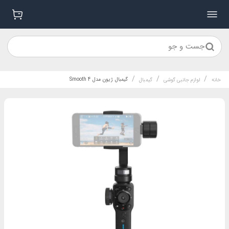
جست و جو
/
/
/
گیمبال ژیون مدل Smooth 4
خانه
لوازم جانبی گوشی
گیمبال