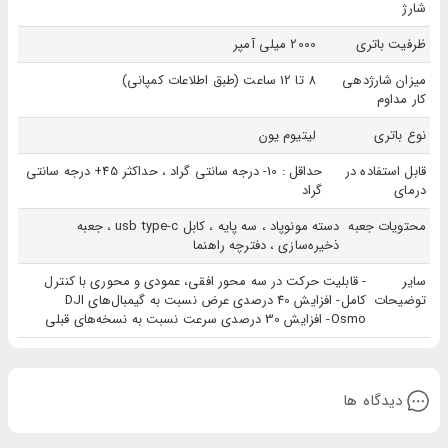
شارژ
ظرفیت باتری
2000 میلی آمپر
میزان شارژدهی
8 تا 12 ساعت (طبق اطلاعات کمپانی)
کار مداوم
نوع باتری
لیتیوم یون
گیمبال ژیون
از قابلیت های هایپر لپس، تایم لپس و موشن لپس حمایت می‌کند. Smooth 4 را می
قابل استفاده در
حداقل : 10- درجه سانتی گراد ، حداکثر 45+ درجه سانتی
درمای
گراد
توانید با پاوربانک شارژ کنید و همزمان گوشی خود را با کابل USB به گیمبال وصل کرده و شارژ کنید. با
یک بار شارژ این گیمبال، می‌توان به مدت 12 ساعت به صورت مدوام از آن استفاده نمود. گیمبال
محتویات جعبه
دسته مونوپاد ، سه پایه ، کابل usb type-c ، جعبه
ذخیره‌سازی ، دفترچه راهنما
smooth4، از object tracking ساپورت می‌کند به این معنی که اشیایی که در تصویر دیده می‌شود را در
سایر
- قابلیت حرکت در سه محور افقی، عمودی و محوری با کنترل
صورت تحرک دنبال می‌کند.
توضیحات
کامل- افزایش 40 درصدی عرض نسبت به گیمبال‌های DJI
مشخصات گیمبال ژیون مدل Smooth 4
Osmo- افزایش 30 درصدی سرعت نسبت به نسخه‌های قبلی
قابلیت شارژ
قابلیت پاناروما
دیدگاه ها
قابلیت تایم لپس
قابلیت ردیابی سوژه