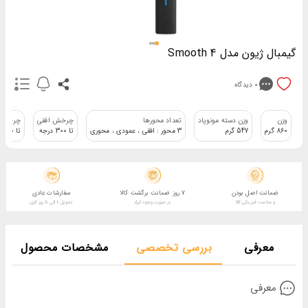
گیمبال ژیون مدل Smooth 4
0
دیدگاه
وزن
وزن دسته مونوپاد
تعداد محورها
چرخش افقی
چرخش 
860 گرم
547 گرم
3 محور : افقی ، عمودی ، محوری
تا 300 درجه
تا 240 درجه
ضمانت اصل بودن
7 روز ضمانت برگشت کالا
سفارشات عادی
و سلامت فیزیکی کالا
در صورت وجود ایراد
تحویل 2 الی 5 روز کاری
معرفی
بررسی تخصصی
مشخصات محصول
معرفی