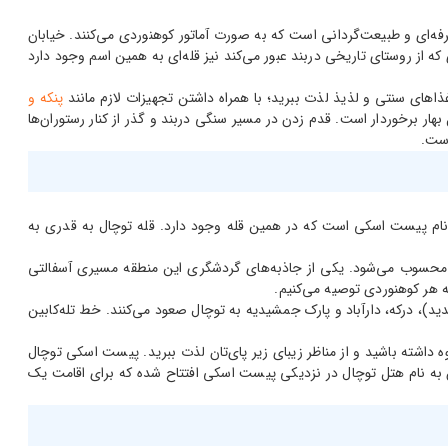
فه‌ای و طبیعت‌گردانی است که به صورت آماتور کوهنوردی می‌کنند. خیابان
 در ارتفاع 1800 متری از سطح دریا ختم می‌شود. انتهای مسیری که از روستای تاریخی دربند عبور می‌کند نیز قله‌ای به همین اسم وجود دارد
غذاهای سنتی و لذیذ لذت ببرید؛ با همراه داشتن تجهیزات لازم مانند
پنکه و
هار برخوردار است. قدم زدن در مسیر سنگی دربند و گذر از کنار رستوران‌ها
است.
 است. توچال نام پیست اسکی است که در همین قله وجود دارد. قله توچال به قدری به
یز محسوب می‌شود. یکی از جاذبه‌های گردشگری این منطقه مسیری آسفالتی
ه هر کوهنوردی توصیه می‌کنیم.
ید)، درکه، دارآباد و پارک جمشیدیه به توچال صعود می‌کنند. خط تله‌کابین
بر فراز کوه داشته باشید و از مناظر زیبای زیر پای‌تان لذت ببرید. پیست اسکی توچال
ن هر سال پذیرای اسکی‌بازان زیادی است. از سال 1382 هم یک هتل کاملا مجهز و مدرن به نام هتل توچال در نزدیکی پیست اسکی افتتاح شده که برای اقامت یک