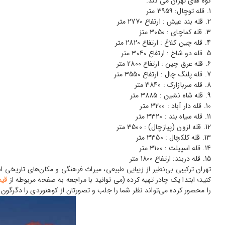
کوه های تهران می کند.
قله توچال: 3959 متر
قله بند عیش : ارتفاع 2770 متر
قله کماچای : 3050 متز
قله چین کلاغ : ارتفاع 2820 متر
قله دو شاخ : ارتفاع 3040 متر
قله عرق چین : ارتفاع 2800 متر
قله پلنگ چال : ارتفاع 3550 متر
قله سربازارک : 3840 متر
قله شاه نشین : 3885 متر
قله دار آباد : 3200 متر
قله سیاه بند : 3320 متر
قله لزون (پیازچال) : 3500 متر
قله کلکچال : 3350 متر
قله اسپیلت : 3100 متر
قله دربند: ارتفاع 1800 متر
تهران ترکیبی بی‌نظیر از زیبایی طبیعی، میراث فرهنگی و مکان‌های تاریخی ا
کنید؛ ابتدا یک چادر تهیه کرده (می توانید با مراجعه به صفحه مربوطه از
قیم
را محصور کرده می‌تواند نظر شما را جلب و تصور‌تان از کوهنوردی را دگرگون 