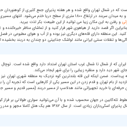
است که در شمال تهران واقع شده و هر هفته پذیرای جمع کثیری از کوهنوردان حر
دربند از میدان تجریش که ارتفاعش 1600 متری از سطح دریاست شروع شده و به میدان سربند
تی
و رفتن به این مکان زیبا می توانید از این طبیعت بکر لذت ببرید.
براین اگر قصد دارید از هیاهوی شهر فرار کنید و از تماشای مناظر خیره‌کننده و 
نید. این منطقه دارای قله‌های دیگری نیز بوده و از آب و هوای مطبوعی در فصل ب
ی‌ها و تنقلات سنتی ایرانی مانند لواشک جذابیتی دو چندان به دربند بخشیده 
از رشته‌کوه‌های اصلی ایران که از شمال تا شمال غرب استان تهران امتداد دارد واقع شده
ی شهر دید دارد و منظره زیبایی را برای شهر ایجاد می‌کند.
قله پیداست. ضمن اینکه این قله بلندترین کوه نزدیک به منطقه شهری تهران ن
زدید از بام تهران و قدم زدن در این مسیر یکی از کارهایی است که تجربه آن را ب
ان حرفه‌ای با خرید تجهیزاتی مانند هدلامپ از مسیر دربند (مسیر قدیم و مسیر جد
ه؛ یکی از طولانی‌ترین خطوط تله‌کابین در جهان محسوب شده و با آن می‌توانید سواری طولانی 
نیز یکی دیگر از جاذبه‌های محبوب کوه توچال است که پاییز و زمستا