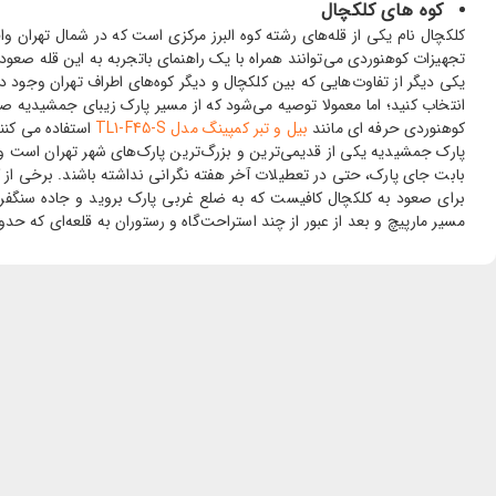
کوه های کلکچال
کلکچال نام یکی از قله‌های رشته کوه البرز مرکزی است که در شمال تهران وا
تجهیزات کوهنوردی می‌توانند همراه با یک راهنمای باتجربه به این قله صعود کنند. ارتفاع قله کلکچال از سطح دریا 3350 متر است و
یکی دیگر از تفاوت‌هایی که بین کلکچال و دیگر کوه‌های اطراف تهران وجود د
انتخاب کنید؛ اما معمولا توصیه می‌شود که از مسیر پارک زیبای جمشیدیه ص
کوهنوردی حرفه ای مانند
بیل و تبر کمپینگ مدل TL1-F45-S
استفاده می کنند
پارک جمشیدیه یکی از قدیمی‌ترین و بزرگ‌ترین پارک‌های شهر تهران است و
بابت جای پارک، حتی در تعطیلات آخر هفته نگرانی نداشته باشند. برخی از کو
مسیر مارپیچ و بعد از عبور از چند استراحت‌گاه و رستوران به قلعه‌ای که حدود 2300 متر از سطح دریا ارتفاع داشته و اطرافش منطقه وسیعی وجود دارد می‌رساند. این قله همان قله معروف کلکچال