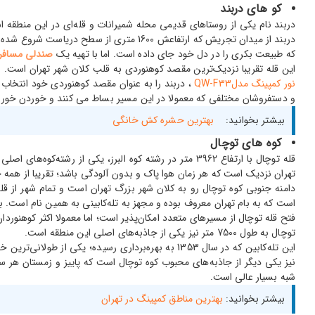
کو های دربند
دربند نام یکی از روستاهای قدیمی محله شمیرانات و قله‌ای در این منطقه 
که طبیعت بکری را در دل خود جای داده است. اما با تهیه یک
صندلی مسافر
این قله تقریبا نزدیک‌ترین مقصد کوهنوردی به قلب کلان شهر تهران است. بنا
نور کمپینگ مدلQW-F33
، دربند را به عنوان مقصد کوهنوردی خود انتخاب ک
و دستفروشان مختلفی که معمولا در این مسیر بساط می کنند و خوردن خوراک
بیشتر بخوانید:
بهترین حشره کش خانگی
کوه های توچال
قله توچال با ارتفاع 3962 متر در رشته کوه البرز، یکی 
تهران نزدیک است که هر زمان هوا پاک و بدون آلودگی باشد؛ تقریبا از همه جا
دامنه جنوبی کوه توچال رو به کلان شهر بزرگ تهران است و تمام شهر از 
است که به بام تهران معروف بوده و مجهز به تله‌کابینی به همین نام است. با
فتح قله توچال از مسیرهای متعدد امکان‌پذیر است؛ اما معمولا اکثر کوهنورد
توچال به طول 7500 متر نیز یکی از جاذبه‌های اصلی این منطقه است.
این تله‌کابین که در سال 1353 به بهره‌برداری رسید
شبه بسیار عالی است.
بیشتر بخوانید:
بهترین مناطق کمپینگ در تهران