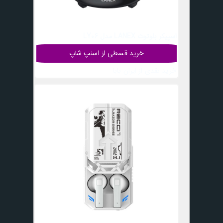
اسپیکر بلوتوث LANEX مدل LY06
خرید قسطی از اسنپ شاپ
خرید نقدی از ایران بابا