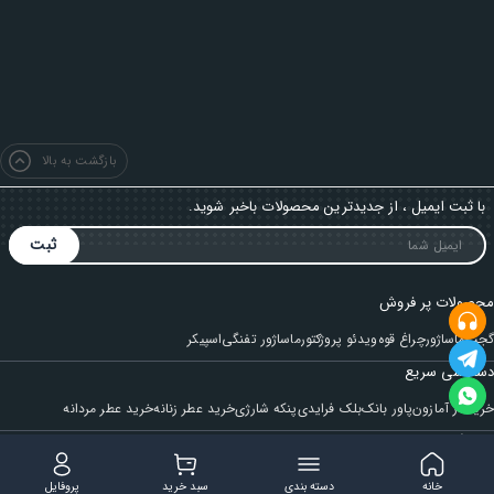
بازگشت به بالا
با ثبت ایمیل ، از جدیدترین محصولات باخبر شوید.
ثبت
محصولات پر فروش
گجت
ماساژور
چراغ قوه
ویدئو پروژکتور
ماساژور تفنگی
اسپیکر
دسترسی سریع
خرید از آمازون
پاور بانک
بلک فرایدی
پنکه شارژی
خرید عطر زنانه
خرید عطر مردانه
فروشگاه
مجله ایران بابا
حساب کاربری
قوانین و مقررات
سوالات متداول
خانه
دسته بندی
سبد خرید
پروفایل