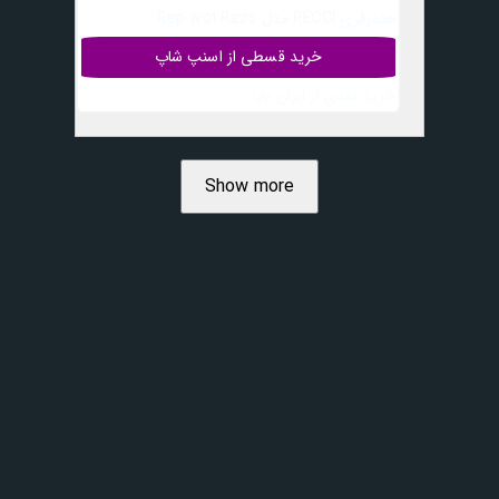
هندزفری RECCI مدل Rep-w51 Razo
خرید قسطی از اسنپ شاپ
خرید نقدی از ایران بابا
Show more