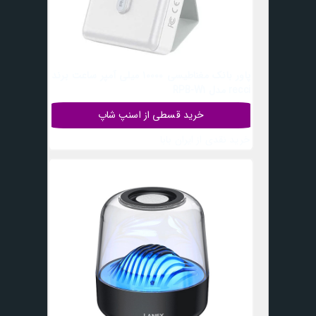
پاور بانک مغناطیسی 10000 میلی آمپر ساعت برند
recci مدل RPB-W1
خرید قسطی از اسنپ شاپ
خرید نقدی از ایران بابا