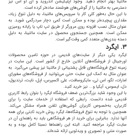
مالتینا بهتر انجام دهید. وجود اپلیکیشن اندروید و آی او اس نیز
دسترسی به مالتینا را از گوشی‌های هوشمند ساده‌تر کرده است.
با این حال به‌طور کلی کار با سرویس‌های مالتینا، به دلیل تنوع زیاد،
مقداری پیچیده‌تر بوده و ممکن است کمی دچار سردرگمی شوید. به
عنوان مثال نصب افزونه روی مرورگر از طریق لپ تاپ یا رایانه رومیزی
ممکن است. همچنین جستجوی محصول در سایت مالتینا، به دلیل
دسته بندی‌های متعدد کمی وقت‌گیر است.
3. ایگرد
ایگرد یکی دیگر از سایت‌های قدیمی در حوزه تامین محصولات
اورجینال از فروشگاه‌های آنلاین خارج از کشور است. این سایت در
زمینه تنوع فروشگاه‌های قابل پشتیبانی از مالتینا نیز پیشی می‌گیرد. به
عنوان مثال به کمک این سایت حتی می‌توانید از فروشگاه‌های سفورای
امارات، لگو، اس تی، مایکروسافت، علی اکسپرس، اپل، نایت، ترندیول،
دل، ایسوس، آیکیا و... نیز خرید کنید.
با این وجود شاید بزرگ‌ترین ضعف فروشگاه ایگرد را بتوان رابط کاربری
قدیمی شده دانست. رابطی که استفاده از خدمات سایت را برای
کاربران، به‌خصوص کاربران گوشی‌های تلفن همراه مشکل می‌کند.
همچنین با توجه به تنوع فروشگاه‌ها، ایگرد روش خرید ثابتی برای همه
آنها ندارد. بنابراین برای خرید از هر فروشگاهی باید به راهنمای آن در
سایت ایگرد مراجعه کنید. البته این راهنماها نسبتا کامل بوده و به
صورت متنی و تصویری و ویدئویی ارائه شده‌اند.