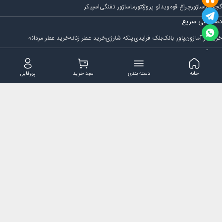
گجت
ماساژور
چراغ قوه
ویدئو پروژکتور
ماساژور تفنگی
اسپیکر
دسترسی سریع
خرید از آمازون
پاور بانک
بلک فرایدی
پنکه شارژی
خرید عطر زنانه
خرید عطر مردانه
فروشگاه
مجله ایران بابا
حساب کاربری
قوانین و مقررات
سوالات متداول
خانه
دسته بندی
سبد خرید
پروفایل
تماس با ایران بابا
پشتیبانی همه روزه از ساعت 9 صبح الی 14
ایمیل : iraanbaba@gmail.com
دفتر پشتیبانی سفارشات : مشهد - چهارراه ستاری
شماره تماس: 02191307973
پیام در بله: 09052266722
کلیه حقوق این سایت متعلق به فروشگاه ایران بابا می باشد.