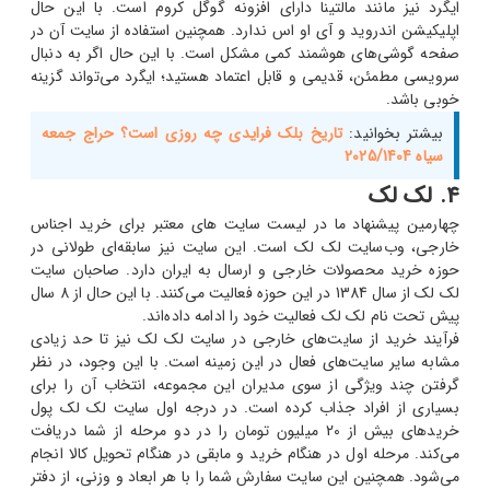
ایگرد نیز مانند مالتینا دارای افزونه گوگل کروم است. با این حال
اپلیکیشن اندروید و آی او اس ندارد. همچنین استفاده از سایت آن در
صفحه گوشی‌های هوشمند کمی مشکل است. با این حال اگر به دنبال
سرویسی مطمئن، قدیمی و قابل اعتماد هستید؛ ایگرد می‌تواند گزینه
خوبی باشد.
بیشتر بخوانید:
تاریخ بلک فرایدی چه روزی است؟ حراج جمعه
سیاه 2025/1404
4. لک لک
چهارمین پیشنهاد ما در لیست سایت های معتبر برای خرید اجناس
خارجی، وب‌سایت لک لک است. این سایت نیز سابقه‌ای طولانی در
حوزه خرید محصولات خارجی و ارسال به ایران دارد. صاحبان سایت
لک لک از سال 1384 در این حوزه فعالیت می‌کنند. با این حال از 8 سال
پیش تحت نام لک لک فعالیت خود را ادامه داده‌اند.
فرآیند خرید از سایت‌های خارجی در سایت لک لک نیز تا حد زیادی
مشابه سایر سایت‌های فعال در این زمینه است. با این وجود، در نظر
گرفتن چند ویژگی از سوی مدیران این مجموعه، انتخاب آن را برای
بسیاری از افراد جذاب کرده است. در درجه اول سایت لک لک پول
خریدهای بیش از 20 میلیون تومان را در دو مرحله از شما دریافت
می‌کند. مرحله اول در هنگام خرید و مابقی در هنگام تحویل کالا انجام
می‌شود. همچنین این سایت سفارش شما را با هر ابعاد و وزنی، از دفتر