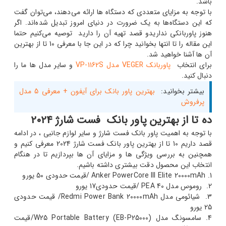
باشد.
با توجه به مزایای متعددی که دستگاه ها ارائه می‌دهند، می‌توان گفت
که این دستگاه‌ها به یک ضرورت در دنیای امروز تبدیل شده‌اند. اگر
هنوز پاوربانکی نداریدو قصد تهیه آن را دارید توصیه می‌کنیم حتما
این مقاله را تا انتها بخوانید چرا که در این جا با معرفی 10 تا از بهترین
آن ها آشنا خواهید شد.
برای انتخاب
پاوربانک VEGER مدل VP-1162S
و سایر مدل ها ما را
دنبال کنید.
بیشتر بخوانید:
بهترین پاور بانک برای آیفون + معرفی 5 مدل
پرفروش
ده تا از بهترین پاور بانک فست شارژ 2024
با توجه به اهمیت پاور بانک فست شارژ و سایر لوازم جانبی ، در ادامه
قصد داریم 10 تا از بهترین پاور بانک فست شارژ 2024 معرفی کنیم و
همچنین به بررسی ویژگی ها و مزایای آن ها بپردازیم تا در هنگام
انتخاب این محصول دقت بیشتری داشته باشیم.
Anker PowerCore III Elite 20000mAh /قیمت حدودی 50 یورو
روموس مدل PEA 40 /قیمت حدودی17 یورو
شیائومی مدل Redmi Power Bank 20000mAh/ قیمت حدودی
25 یورو
سامسونگ مدل W25 Portable Battery (EB-P25000)/قیمت