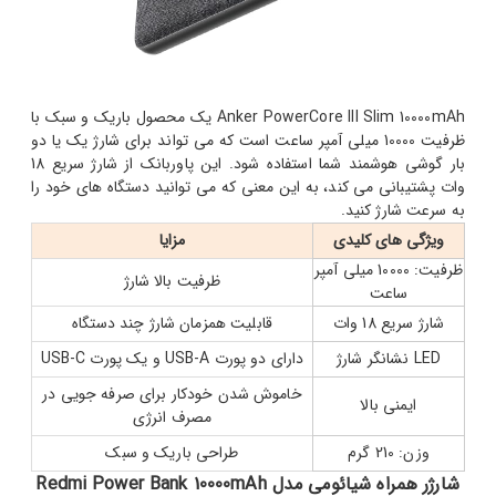
Anker PowerCore III Slim 10000mAh یک محصول باریک و سبک با
ظرفیت 10000 میلی آمپر ساعت است که می تواند برای شارژ یک یا دو
بار گوشی هوشمند شما استفاده شود. این پاوربانک از شارژ سریع 18
وات پشتیبانی می کند، به این معنی که می توانید دستگاه های خود را
به سرعت شارژ کنید.
ویژگی های کلیدی
مزایا
ظرفیت: 10000 میلی آمپر
ظرفیت بالا شارژ
ساعت
شارژ سریع 18 وات
قابلیت همزمان شارژ چند دستگاه
LED نشانگر شارژ
دارای دو پورت USB-A و یک پورت USB-C
خاموش شدن خودکار برای صرفه جویی در
ایمنی بالا
مصرف انرژی
وزن: 210 گرم
طراحی باریک و سبک
شارژر همراه شیائومی مدل Redmi Power Bank 10000mAh