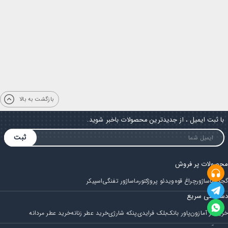
بازگشت به بالا
با ثبت ایمیل ، از جدیدترین محصولات باخبر شوید.
ثبت
محصولات پر فروش
گجت
ماساژور
چراغ قوه
ویدئو پروژکتور
ماساژور تفنگی
اسپیکر
دسترسی سریع
خرید از آمازون
پاور بانک
بلک فرایدی
پنکه شارژی
خرید عطر زنانه
خرید عطر مردانه