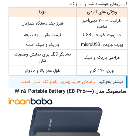
گوشی‌های هوشمند شما را شارژ کند.
ویژگی های کلیدی
مزایا
ظرفیت 20000 میلی‌آمپر
شارژ چند دستگاه همزمان
ساعت
دو پورت خروجی USB
قیمت مقرون به صرفه
پورت ورودی microUSB
باریک و سبک است
نشانگر LED برای نمایش وضعیت
طراحی باریک و سبک
شارژ
وزن: 470 گرم
طول عمر بالا و بادوام
بیشتر بخوانید:
راهنمای خرید بهترین پاوربانک اساس قیمت
سامسونگ مدل W 25 Portable Battery (EB-P25000)