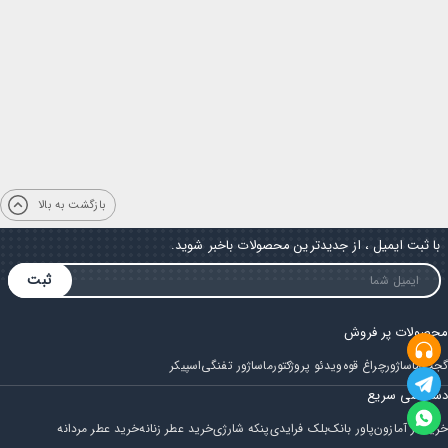
بازگشت به بالا
با ثبت ایمیل ، از جدیدترین محصولات باخبر شوید.
ثبت
محصولات پر فروش
گجت
ماساژور
چراغ قوه
ویدئو پروژکتور
ماساژور تفنگی
اسپیکر
دسترسی سریع
خرید از آمازون
پاور بانک
بلک فرایدی
پنکه شارژی
خرید عطر زنانه
خرید عطر مردانه