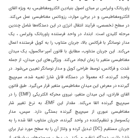
پاوربانک‌ وایرلس بر مبنای اصول بنیادین الکترومغناطیس، به ویژه القای
الکترومغناطیسی و در برخی موارد، رزونانس مغناطیسی عمل می‌کند.
در سطح تخصصی، فرآیند انتقال انرژی در این دستگاه‌ها شامل چندین
مرحله کلیدی است. ابتدا، در واحد فرستنده پاوربانک‌ وایرلس ، یک
مدار نوسانگر با فرکانس بالا، جریان متناوب را به کویل فرستنده اعمال
می‌کند. این جریان متناوب، مطابق با قانون آمپر-ماکسول، یک میدان
مغناطیسی متغیر با زمان ایجاد می‌کند. ویژگی‌های این میدان، از جمله
شدت و فرکانس، توسط طراحی کویل و مدار نوسانگر تعیین می‌شود. در
واحد گیرنده، که معمولاً در دستگاه قابل شارژ تعبیه شده، سیم‌پیچ
گیرنده در معرض این میدان مغناطیسی متغیر قرار می‌گیرد. طبق قانون
القای فارادی، این میدان متغیر، نیروی محرکه الکتریکی (EMF) را در
سیم‌پیچ گیرنده القا می‌کند. مقدار این EMF، به نرخ تغییر شار
مغناطیسی عبوری از سیم‌پیچ گیرنده بستگی دارد. سپس، مدار
یکسوساز و تنظیم‌کننده در واحد گیرنده، جریان متناوب القا شده را به
جریان مستقیم (DC) تبدیل کرده و ولتاژ آن را به سطح مورد نیاز برای
شارژ باتری دستگاه تنظیم می‌کند. در برخی سیستم‌های پیشرفته، از