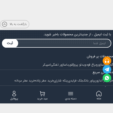
بازگشت به بالا
با ثبت ایمیل ، از جدیدترین محصولات باخبر شوید.
ثبت
محصولات پر فروش
گجت
ماساژور
چراغ قوه
ویدئو پروژکتور
ماساژور تفنگی
اسپیکر
دسترسی سریع
خرید از آمازون
پاور بانک
بلک فرایدی
پنکه شارژی
خرید عطر زنانه
خرید عطر مردانه
فروشگاه
مجله ایران بابا
حساب کاربری
قوانین و مقررات
سوالات متداول
خانه
دسته بندی
سبد خرید
پروفایل
تماس با ایران بابا
پشتیبانی همه روزه از ساعت 9 صبح الی 14
ایمیل : iraanbaba@gmail.com