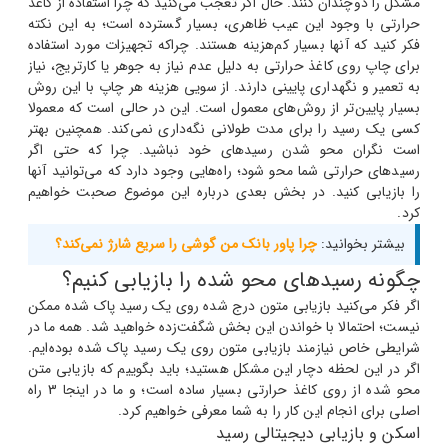
مشکل را دوچندان کنند.
حال اگر تعجب می‌کنید که چرا استفاده از کاغذ
حرارتی با وجود این عیب ظاهری، بسیار گسترده است؛ به این نکته
فکر کنید که آنها بسیار کم‌هزینه هستند. چراکه تجهیزات مورد استفاده
برای چاپ روی کاغذ حرارتی به دلیل عدم نیاز به جوهر یا کارتریج، نیاز
به تعمیر و نگهداری پایینی دارند. از سویی هزینه هر چاپ با این روش
بسیار پایین‌تر از روش‌های معمول است. این در حالی است که معمولا
کسی یک رسید را برای مدت طولانی نگه‌داری نمی‌کند.
همچنین بهتر
است نگران محو شدن رسیدهای خود نباشید. چرا که حتی اگر
رسیدهای حرارتی شما محو شود؛ راه‌هایی وجود دارد که می‌توانید آنها
را بازیابی کنید. در بخش بعدی درباره این موضوع صحبت خواهیم
کرد.
بیشتر بخوانید:
چرا پاور بانک من گوشی را سریع شارژ نمی‌کند؟
چگونه رسیدهای محو شده را بازیابی کنیم؟
اگر فکر می‌کنید بازیابی متون درج شده روی یک رسید پاک شده ممکن
نیست؛ احتمالا با خواندن این بخش شگفت‌زده خواهید شد. همه ما در
شرایطی خاص نیازمند بازیابی متون روی یک رسید پاک شده بوده‌ایم.
اگر در این لحظه دچار این مشکل هستید؛ باید بگوییم که بازیابی متن
محو شده از روی کاغذ حرارتی بسیار ساده است؛ و ما در اینجا 3 راه
اصلی برای انجام این کار را به شما معرفی خواهیم کرد.
اسکن و بازیابی دیجیتالی رسید