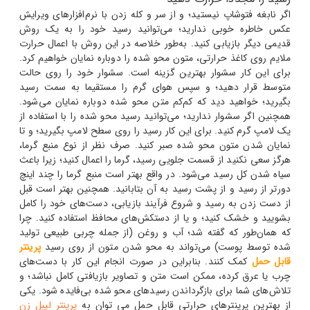
اگر نابغه فتوشاپ نیستید؛ و از سر و کله زدن با نرم‌افزارهای ویرایش
عکس خاطره خوبی ندارید؛ می‌توانید رسید خود را به یک روش
قدیمی دیگر بازیابی کنید. به‌طور خلاصه در این روش با اعمال حرارت
ملایم روی کاغذ حرارتی، متون محو شده را دوباره نمایان خواهیم کرد.
برای این کار سشوار بهترین گزینه است. سشوار خود را روی حالت
متوسط
قرار دهید؛ و سپس هوای گرم را مستقیما به سمت رسید
بگیرید؛ خواهید دید که کم‌کم متن محو شده دوباره نمایان می‌شود.
همچنین اگر سشوار ندارید؛ می‌توانید رسید محو شده را با استفاده از
یک لامپ گرم کنید. برای این کار رسید را روی سطح لامپ بگیرید؛ و تا
نمایان شدن متون محو شده صبر کنید.
صرف نظر از نوع منبع گرما،
هرگز سعی نکنید از قسمت جلویی رسید، گرما را اعمال کنید؛ زیرا باعث
سیاه شدن کل رسید می‌شود. در واقع بهتر است منبع گرما را چند اینچ
دورتر از رسید و از پشت رسید به آن بتابانید.
همچنین بهتر است قبل
از دست زدن به رسید و شروع فرآیند بازیابی، دست‌های خود را کامل
بشویید و خشک کنید؛ و یا از دستکش‌های محافظ استفاده کنید. چرا
که همان‌طور که گفته شد؛ آب و روغن (از جمله چربی طبیعی تولید
شده توسط پوست) می‌تواند به محو شدن متون از روی رسید
پرینتر
قابل حمل
کمک کنند. بنابراین در صورت انجام این کار با دست‌های
چرب یا عرق کرده، ممکن است متن و تصاویر بازیافتی کامل نباشد؛ و
تلاش‌های شما برای بازگرداندن رسیدهای محو شده بی‌فایده شود. یکی
از بهترین پرینترهای حرارتی قابل حمل می توان به
پرینتر لیبل زن