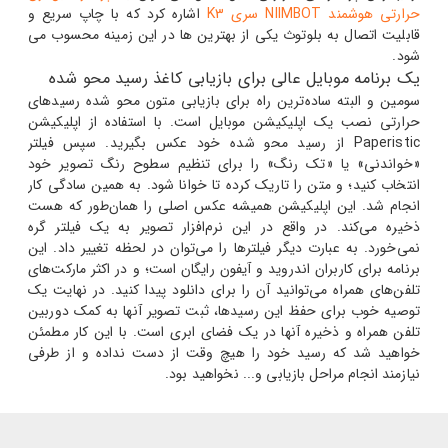
حرارتی هوشمند NIIMBOT سری K3
اشاره کرد که با چاپ سریع و
قابلیت اتصال به بلوتوث یکی از بهترین ها در این زمینه محسوب می
شود.
یک برنامه موبایل عالی برای بازیابی کاغذ رسید محو شده
سومین و البته ساده‌ترین راه برای بازیابی متون محو شده رسیدهای
حرارتی نصب یک اپلیکیشن موبایل است. با استفاده از اپلیکیشن
Paperistic از رسید محو شده خود عکس بگیرید. سپس فیلتر
«خواندنی» یا «تک رنگ» را برای تنظیم سطوح رنگ تصویر خود
انتخاب کنید؛ و متن را تاریک کرده تا خوانا شود. به همین سادگی کار
انجام شد. این اپلیکیشن همیشه عکس اصلی را همان‌طور که هست
ذخیره می‌کند. در واقع در این نرم‌افزار تصویر به یک فیلتر گره
نمی‌خورد. به عبارت دیگر فیلترها را می‌توان در لحظه تغییر داد. این
برنامه برای کاربران اندروید و آیفون رایگان است؛ و در اکثر مارکت‌های
تلفن‌های همراه می‌توانید آن را برای دانلود پیدا کنید.
در نهایت یک
توصیه خوب برای حفظ این رسیدها، ثبت تصویر آنها به کمک دوربین
تلفن همراه و ذخیره آنها در یک فضای ابری است. با این کار مطمئن
خواهید شد که رسید خود را هیچ وقت از دست نداده و از طرفی
نیازمند انجام مراحل بازیابی و... نخواهید بود.