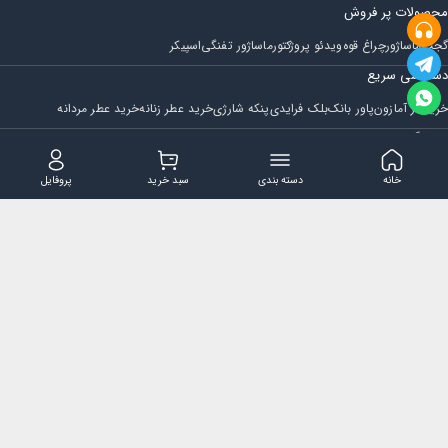
محصولات پر فروش
گجت
ماساژور
چراغ قوه
ویدئو پروژکتور
ماساژور تفنگی
اسپیکر
دسترسی سریع
خرید از آمازون
پاور بانک
بلک فرایدی
پنکه شارژی
خرید عطر زنانه
خرید عطر مردانه
فروشگاه
مجله ایران بابا
حساب کاربری
قوانین و مقررات
سوالات متداول
خانه
دسته بندی
سبد خرید
پروفایل
تماس با ایران بابا
پشتیبانی همه روزه از ساعت 9 صبح الی 14
ایمیل : iraanbaba@gmail.com
دفتر پشتیبانی سفارشات : مشهد - چهارراه ستاری
شماره تماس: 02191307973
پیام در بله: 09052266722