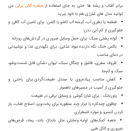
برابر آفتاب و پشه‌ ها. حتی به جای استفاده از
حشره کش برقی
می
توانید مدل های شارژی هم با خود ببرید.
قمقمه یا بطری آب، کیسه آب تاشو یا کلمن: برای تامین آب کافی و
جلوگیری از کم‌ آبی بدن.
کوله‌ پشتی سبک: برای حمل وسایل ضروری در گردش‌های روزانه.
باکس خنک نگه‌ دارنده مواد غذایی: برای نگهداری غذا و نوشیدنی
در دمای مناسب.
ظروف سفری، قاشق و چنگال سبک، لیوان نشکن:قابل شست‌وشو،
سبک و کم‌جا.
کفش مناسب پیاده‌روی یا صندل طبیعت‌گردی:برای راحتی و
جلوگیری از آسیب در مسیرهای ناهموار.
پاوربانک : برای شارژ گوشی و وسایل برقی در طبیعت.
چاقوی چندکاره یا ابزار چند منظوره:برای پخت‌وپز، اصلاح طناب، باز
کردن کنسرو و موارد اضطراری.
جعبه کمک‌های اولیه:وسایلی مثل بانداژ، باند، پماد، قرص‌های
ضروری و الکل طبی.