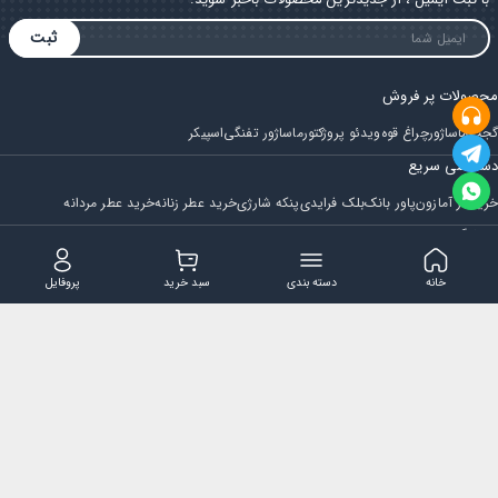
ثبت
محصولات پر فروش
گجت
ماساژور
چراغ قوه
ویدئو پروژکتور
ماساژور تفنگی
اسپیکر
دسترسی سریع
خرید از آمازون
پاور بانک
بلک فرایدی
پنکه شارژی
خرید عطر زنانه
خرید عطر مردانه
فروشگاه
مجله ایران بابا
حساب کاربری
قوانین و مقررات
سوالات متداول
خانه
دسته بندی
سبد خرید
پروفایل
تماس با ایران بابا
پشتیبانی همه روزه از ساعت 9 صبح الی 14
ایمیل : iraanbaba@gmail.com
دفتر پشتیبانی سفارشات : مشهد - چهارراه ستاری
شماره تماس: 02191307973
پیام در بله: 09052266722