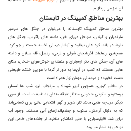
تابستانه به یک چک لیست نیاز داریم از
لوازم کمپینگ
که در ادامه به
آن نیز می پردازیم.
بهترین مناطق کمپینگ در تابستان
بهترین مناطق کمپینگ تابستانه را می‌توان در جنگل های سرسبز
مازندران و گیلان، سواحل دریای خزر، دامنه های زاگرس، جنگل های
بلوط در بانه، کوه های بینالود و آبشار دیدنی اخلمد جست و جو کرد.
همچنین ارتفاعات آذربایجان شرقی و غربی، اردبیل، قله سبلان و دامنه
های آن، جنگل های بکر ارسباران و منطقه‌ی خوش‌هوای خلخال، مکان
هایی هستند که کمپ در آن‌ها به دور از گرما با هوایی خنک، طبیعتی
دست نخورده و مردمانی مهمان‌نواز همراه است.
در مناطق کویری همچون کویر شهداد و مرنجاب نیز، شب ها آسمان
پرستاره و سکوتی جادویی منتظر علاقه مندان به طبیعت است. از سوی
دیگر، دریاچه هایی مانند تار، هویر و گهر، انتخابی عالی برای کسانی‌اند
که به دنبال آرامش، سکوت و چشم‌اندازهای آبی هستند. وجود آب
برای شنا، قایق‌سواری یا حتی تماشای منظره، از جاذبه‌های خاص این
نواحی به شمار می‌رود.