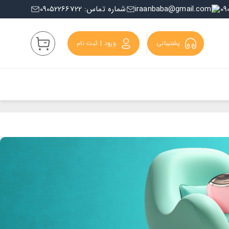
iraanbaba@gmail.com
شماره تماس: 09052266722
پشتیبانی
ورود | ثبت نام