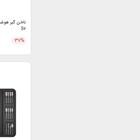
S2
۳۷
%