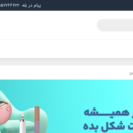
پیام در بله: 09052266722
ن