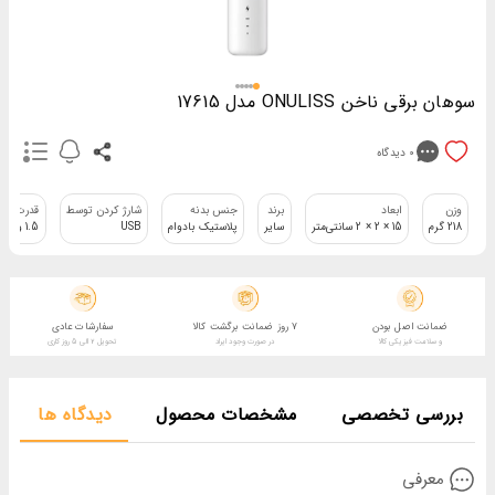
سوهان برقي ناخن ONULISS مدل 17615
0
دیدگاه
وزن
ابعاد
برند
جنس بدنه
شارژ کردن توسط
قدرت کار
218 گرم
15 × 2 × 2 سانتی‌متر
سایر
پلاستیک بادوام
USB
1.5 وات
ضمانت اصل بودن
7 روز ضمانت برگشت کالا
سفارشات عادی
و سلامت فیزیکی کالا
در صورت وجود ایراد
تحویل 2 الی 5 روز کاری
بررسی تخصصی
مشخصات محصول
دیدگاه ها
معرفی