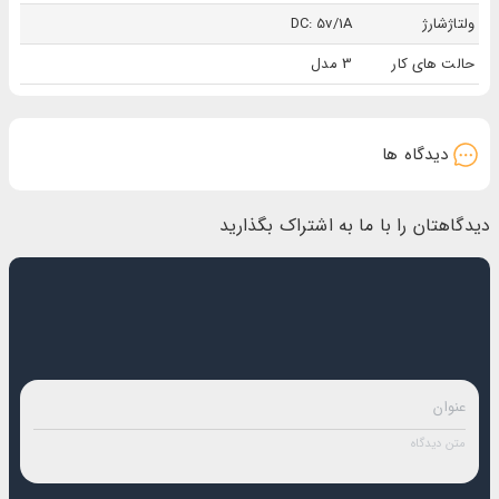
ولتاژشارژ
DC: 5v/1A
سخن پایانی
حالت های کار
3 مدل
سوهان برقی شارژی ناخن ONULISS مدل 17615 گزینه مناسبی برای افراد خانواده و حیوان خانگی‌تان
است تا ناخن‌هایی آراسته داشته باشید. سوهان ناخن آنولیس دارای 6 سری مورد نیاز دستگاه می‌باشد
که با تنظیم سرعت سری‌ها و چرخش 360 درجه در دو جهت ساعت گرد و خلاف ساعت گرد به صورت
دیدگاه ها
بی سیم کارایی مشابه با
انواع سوهان برقی ناخن
را دارد.
دیدگاهتان را با ما به اشتراک بگذارید