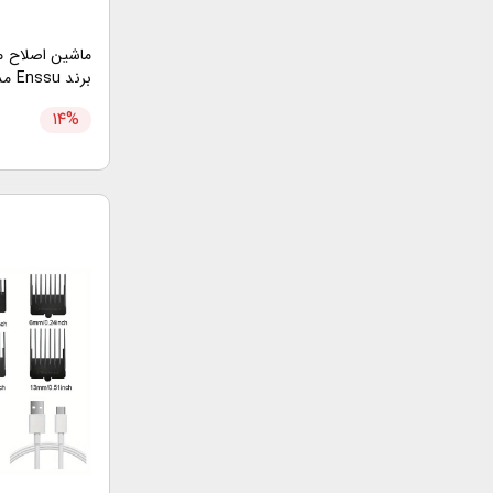
ماشین اصلاح م
برند Enssu مدل ES030
۱۴
%