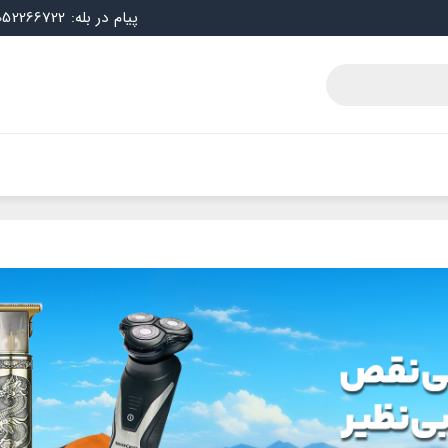
پیام در بله: 09052266722