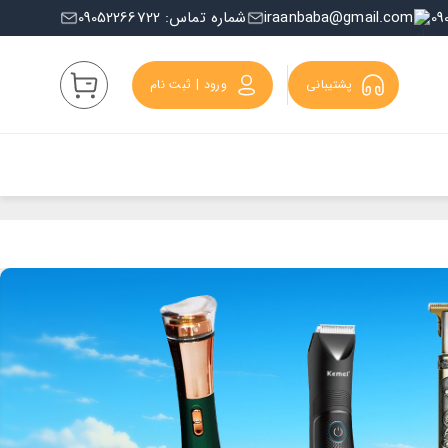
iraanbaba@gmail.com
شماره تماس: 09052266722
پشتیبانی
ورود | ثبت نام