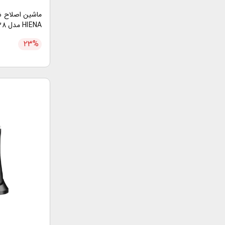
ماشین اصلاح شا
HIENA مدل HYN-038
۲۳
%