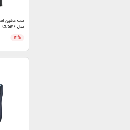
مدل CC5136
۱۲
%