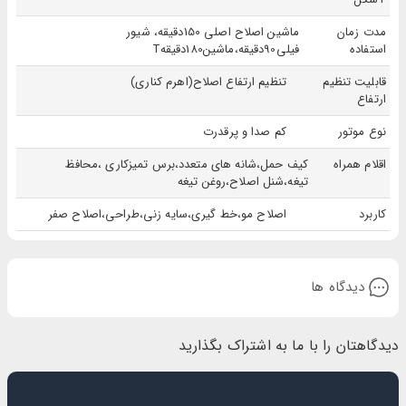
مدت زمان
ماشین اصلاح اصلی 150دقیقه، شیور
استفاده
فیلی90دقیقه،ماشین180دقیقهT
قابلیت تنظیم
تنظیم ارتفاع اصلاح(اهرم کناری)
ارتفاع
نوع موتور
کم صدا و پرقدرت
اقلام همراه
کیف حمل،شانه های متعدد،برس تمیزکاری ،محافظ
تیغه،شنل اصلاح،روغن تیغه
کاربرد
اصلاح مو،خط گیری،سایه زنی،طراحی،اصلاح صفر
دیدگاه ها
دیدگاهتان را با ما به اشتراک بگذارید