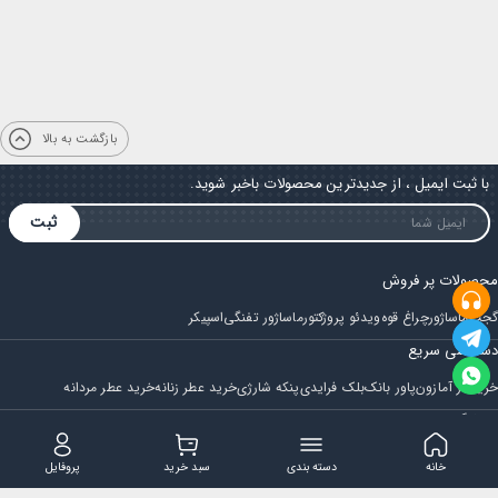
بازگشت به بالا
با ثبت ایمیل ، از جدیدترین محصولات باخبر شوید.
ثبت
محصولات پر فروش
گجت
ماساژور
چراغ قوه
ویدئو پروژکتور
ماساژور تفنگی
اسپیکر
دسترسی سریع
خرید از آمازون
پاور بانک
بلک فرایدی
پنکه شارژی
خرید عطر زنانه
خرید عطر مردانه
فروشگاه
مجله ایران بابا
حساب کاربری
قوانین و مقررات
سوالات متداول
خانه
دسته بندی
سبد خرید
پروفایل
تماس با ایران بابا