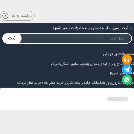
بازگشت به بالا
با ثبت ایمیل ، از جدیدترین محصولات باخبر شوید.
ثبت
محصولات پر فروش
گجت
ماساژور
چراغ قوه
ویدئو پروژکتور
ماساژور تفنگی
اسپیکر
دسترسی سریع
خرید از آمازون
پاور بانک
بلک فرایدی
پنکه شارژی
خرید عطر زنانه
خرید عطر مردانه
فروشگاه
مجله ایران بابا
حساب کاربری
قوانین و مقررات
سوالات متداول
خانه
دسته بندی
سبد خرید
پروفایل
تماس با ایران بابا
پشتیبانی همه روزه از ساعت 9 صبح الی 14
ایمیل : iraanbaba@gmail.com
دفتر پشتیبانی سفارشات : مشهد - چهارراه ستاری
شماره تماس: 02191307973