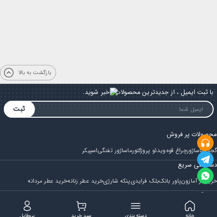
بازگشت به بالا
با ثبت ایمیل ، از جدیدترین محصولات باخبر شوید.
ثبت
محصولات پر فروش
گجت
ماساژور
چراغ قوه
ویدئو پروژکتور
ماساژور تفنگی
اسپیکر
دسترسی سریع
خرید از آمازون
پاور بانک
بلک فرایدی
پنکه شارژی
خرید عطر زنانه
خرید عطر مردانه
فروشگاه
مجله ایران بابا
حساب کاربری
قوانین و مقررات
سوالات متداول
خانه
دسته بندی
سبد خرید
پروفایل