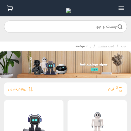
جست و جو
/
/
ربات هوشمند
خانه
گجت هوشمند
فیلتر
پربازدیدترین