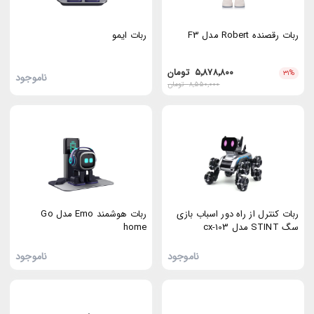
ربات رقصنده Robert مدل F3
ربات ایمو
۵٬۸۷۸٬۸۰۰
تومان
۳۱
%
ناموجود
۸٬۵۵۰٬۰۰۰
تومان
ربات کنترل از راه دور اسباب بازی
ربات هوشمند Emo مدل Go
سگ STINT مدل cx-103
home
ناموجود
ناموجود