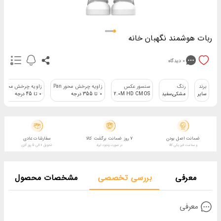
ربات هوشمند نگهبان خانه
0
دیدگاه
برند
رنگ
سنسور عکس
زاویه چرخش محور Pan
زاویه چرخش محور Tilt
سایر
مشکی,سفید
2.0M HD CMOS
0 تا 355 درجه
0 تا 45 درجه
ضمانت اصل بودن
7 روز ضمانت برگشت کالا
سفارشات عادی
و سلامت فیزیکی کالا
در صورت وجود ایراد
تحویل 2 الی 5 روز کاری
معرفی
بررسی تخصصی
مشخصات محصول
معرفی