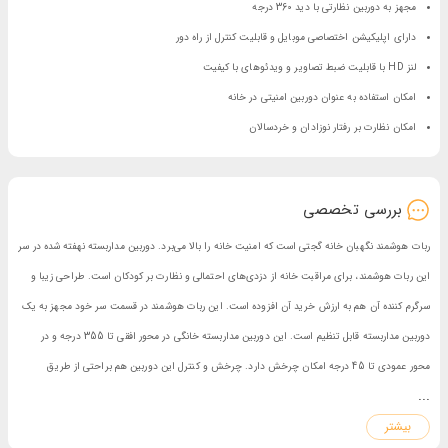
مجهز به دوربین نظارتی با دید 360 درجه
دارای اپلیکیشن اختصاصی موبایل و قابلیت کنترل از راه دور
لنز HD با قابلیت ضبط تصاویر و ویدئوهای با کیفیت
امکان استفاده به عنوان دوربین امنیتی در خانه
امکان نظارت بر رفتار نوزادان و خردسالان
بررسی تخصصی
ربات هوشمند نگهبان خانه گجتی است که امنیت خانه را بالا می‌برد. دوربین مداربسته نهفته شده در سر
این ربات هوشمند، برای مراقبت خانه از دزدی‌های احتمالی و نظارت بر کودکان است. طراحی زیبا و
سرگرم کننده آن هم به ارزش خرید آن افزوده است. این ربات هوشمند در قسمت سر خود مجهز به یک
دوربین مداربسته قابل تنظیم است. این دوربین مداربسته خانگی در محور افقی تا 355 درجه و در
محور عمودی تا 45 درجه امکان چرخش دارد. چرخش و کنترل این دوربین هم براحتی از طریق
...
موبایل و اپلیکیشن اختصاصی خود انجام می‌شود. در نتیجه ربات نگهبان خانه را در هر قسمت از خانه
بیشتر
قرار دهید، می‌توانید به واسط دوربین HD آن، از طریق گوشی موبایل خود همیشه از اتفاقات خانه