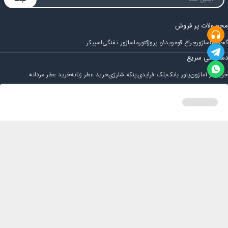
محصولات پر فروش
گجت
ماساژور
چراغ قوه
ویدئو پروژکتور
ماساژور تفنگی
اسپیکر
دسترسی سریع
خرید از آمازون
پاور بانک
بلک فرایدی
پنکه شارژی
خرید عطر زنانه
خرید عطر مردانه
فروشگاه
مجله ایران بابا
حساب کاربری
قوانین و مقررات
سوالات متداول
خانه
دسته بندی
سبد خرید
پروفایل
تماس با ایران بابا
پشتیبانی همه روزه از ساعت 9 صبح الی 14
ایمیل : iraanbaba@gmail.com
دفتر پشتیبانی سفارشات : مشهد - چهارراه ستاری
شماره تماس: 02191307973
پیام در بله: 09052266722