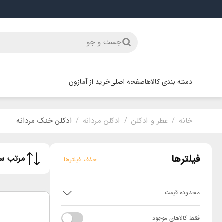
جست و جو
دسته بندی کالاها
صفحه اصلی
خرید از آمازون
خانه
عطر و ادکلن
ادکلن مردانه
ادکلن خنک مردانه
/
/
/
فیلترها
مرتب سا
حذف فیلترها
محدوده قیمت
فقط کالاهای موجود