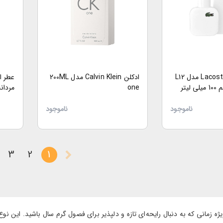
ادکلن مردانه Lacoste مدل L12
ادکلن Calvin Klein مدل 200ML
عطر ا
one
OGNE
ناموجود
ناموجود
3
2
1
ه زمانی که به دنبال رایحه‌ای تازه و دلپذیر برای فصول گرم سال باشید. این نوع