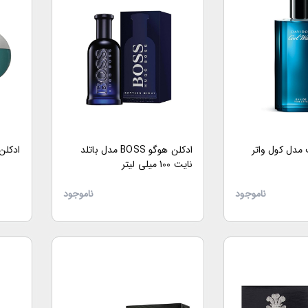
مدل کول واتر
ادکلن هوگو BOSS مدل باتلد
ادکلن Bvlgari مدل a
نایت 100 میلی لیتر
ناموجود
ناموجود