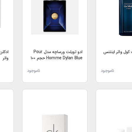
کول واتر اینتنس
ادو تویلت ورساچه مدل Pour
ادکلن
Homme Dylan Blue حجم 100
واتر
میلی لیتر
ناموجود
ناموجود