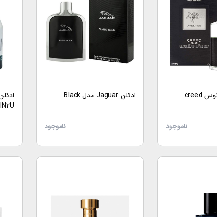
ادکلن کرید اونتوس creed
ادکلن Jaguar مدل Black
ادکلن
IN2U
ناموجود
ناموجود