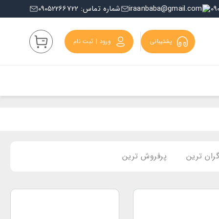
iraanbaba@gmail.com
شماره تماس: 09052266722
پشتیبانی
ورود | ثبت نام
ران ترین
پرفروش ترین