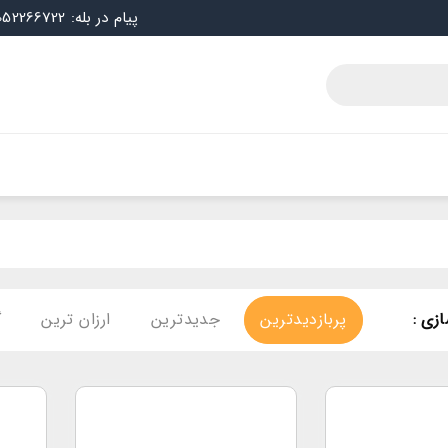
پیام در بله: 09052266722
زی :
پربازدیدترین
جدیدترین
ارزان ترین
گ