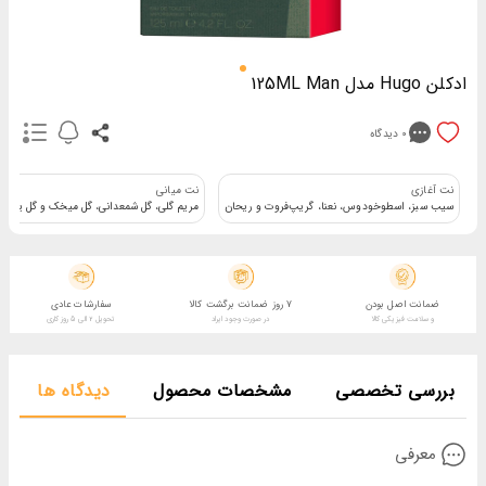
ادکلن Hugo مدل 125ML Man
0
دیدگاه
نت آغازی
نت میانی
سیب سبز، اسطوخودوس، نعنا، گریپ‌فروت و ریحان
مریم گلی، گل شمعدانی، گل میخک و گل یاسم
ضمانت اصل بودن
7 روز ضمانت برگشت کالا
سفارشات عادی
و سلامت فیزیکی کالا
در صورت وجود ایراد
تحویل 2 الی 5 روز کاری
بررسی تخصصی
مشخصات محصول
دیدگاه ها
معرفی