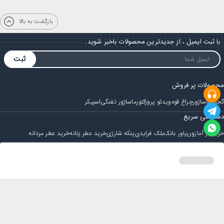
بازگشت به بالا
با ثبت ایمیل ، از جدیدترین محصولات باخبر شوید.
ثبت
محصولات پر فروش
گجت
ماساژور
چراغ قوه
ویدئو پروژکتور
ماساژور تفنگی
اسپیکر
دسترسی سریع
خرید از آمازون
پاور بانک
بلک فرایدی
پنکه شارژی
خرید عطر زنانه
خرید عطر مردانه
فروشگاه
مجله ایران بابا
حساب کاربری
قوانین و مقررات
سوالات متداول
خانه
دسته بندی
سبد خرید
پروفایل
تماس با ایران بابا
پشتیبانی همه روزه از ساعت 9 صبح الی 14
ایمیل : iraanbaba@gmail.com
دفتر پشتیبانی سفارشات : مشهد - چهارراه ستاری
شماره تماس: 02191307973