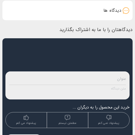
نت های بویایی ادکلن Hugo مدل 125ML Man
دیدگاه ها
نت های ابتدایی: سیب سبز، اسطوخودوس، نعنا، گریپ‌فروت و ریحان
نت های میانی: مریم گلی، گل شمعدانی، گل میخک و گل یاسمن
دیدگاهتان را با ما به اشتراک بگذارید
نت های پایانی: درخت نراد بالسام (Fir Balsam، نراد نوعی کاج است)، چوب سدار و نعنای هندی (
گیاه پچولی)
ماندگاری: متوسط
پخش بو: متوسط
مناسب برای: استفاده روزمره
تاثیر بوی خنک ادکلن Hugo Man 125ML بر جذب انرژی مثبت
ادکلن Hugo مدل 125ML Ma یکی از ادکلن مردانه محبوب و پرطرفدار در بازار است که بوی خنک و
خوشبوی آن می تواند تاثیر بسزایی بر جذب انرژی مثبت ما داشته باشد. این ادکلن با ترکیبات متنوعی
از عناصر گیاهی و مرکبات، بوی تازه و خنکی را ایجاد می کند که در نتیجه احساس خوب و انرژی
خرید این محصول را به دیگران ...
زیادی به ما می دهد. استفاده از ادکلن Hugo مدل 125ML Ma قبل از شروع به هر فعالیتی می تواند
به ما کمک کند تا با اعتماد به نفس بیشتری به آن فعالیت بپردازیم. بوی خنک این ادکلن می تواند
پیشنهاد نمی کنم
مطمئن نیستم
پیشنهاد می کنم
احساس تازگی و شادابی را در ما ایجاد کند و ما را برای مواجهه با چالش های روزمره آماده کند.