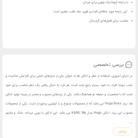
با رایحه‌ آروماتیک چوبی برای مردان
این رایحه مورد علاقه‌ی افرادی قوی، جاه طلب، مغرور است
مناسب برای فصل‌های گرم سال
بررسی تخصصی
در دنیای امروزی، استفاده از عطر و ادکلن ها به عنوان یکی از ابزارهای اصلی برای افزایش جذابیت و
جلب توجه افراد به خود، بسیار رایج شده است. هر فرد به دنبال یافتن یک عطر مناسب برای خود
است که با شخصیت و سلیقه او هماهنگ باشد. یکی از برندهای محبوب و معتبر در زمینه تولید ادکلن
ها، برند Hugo Boss می باشد که از محصولات متنوع و با کیفیتی برخوردار است. یکی از محصولات
محبوب این برند، ادکلن Hugo مدل 125ML Ma می باشد. این ادکلن با بویی مردانه، خنک و ملایم،
...
برای استفاده در روزهای گرم تابستان بسیار مناسب است. بطری زیبا و شیک این ادکلن نیز نشان از
بیشتر
کیفیت و زیبایی آن دارد. با ترکیبی از رایحه های ترش و تلخ از نت های لیمو و انگور فرنگی، این