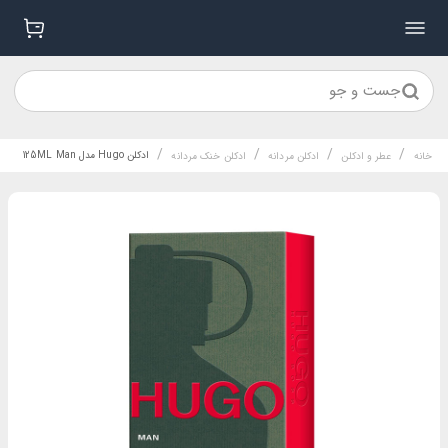
جست و جو
/
/
/
/
ادکلن Hugo مدل 125ML Man
خانه
عطر و ادکلن
ادکلن مردانه
ادکلن خنک مردانه