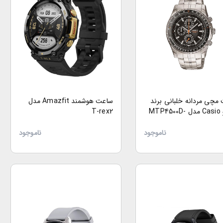
مچی مردانه خلبانی برند
ساعت هوشمند Amazfit مدل
کاسیو Casio مدل MTP4500D-
T-rex2
ناموجود
ناموجود