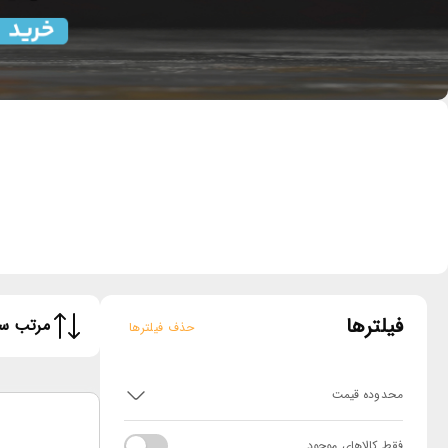
فیلترها
مرتب سا
حذف فیلترها
محدوده قیمت
فقط کالاهای موجود