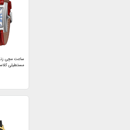
ساعت مچی زنانه
مستطیلی کلاسی
برند BERNY مدل 2131VL-RD