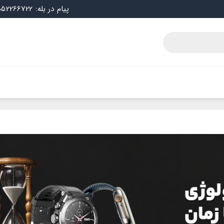
پیام در بله: 09052266722