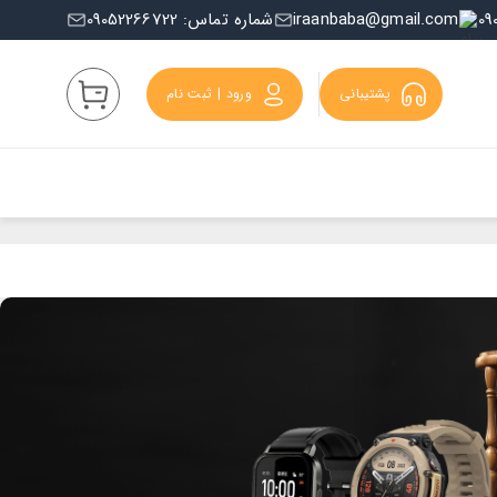
iraanbaba@gmail.com
شماره تماس: 09052266722
پشتیبانی
ورود | ثبت نام