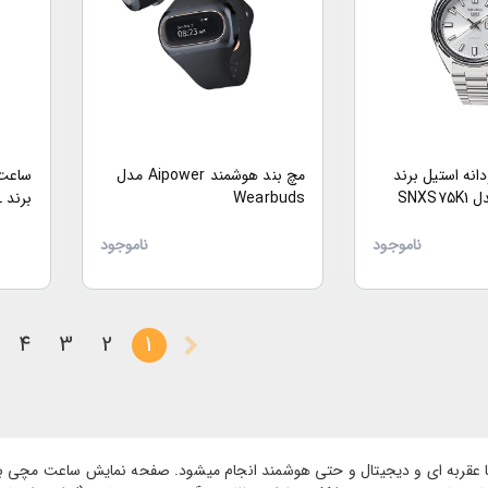
نه استیل برند
مچ بند هوشمند Aipower مدل
ساعت 
Wearbuds
بند چ
ناموجود
ناموجود
4
3
2
1
ا عقربه ای و دیجیتال و حتی هوشمند انجام میشود. صفحه نمایش ساعت مچی ب