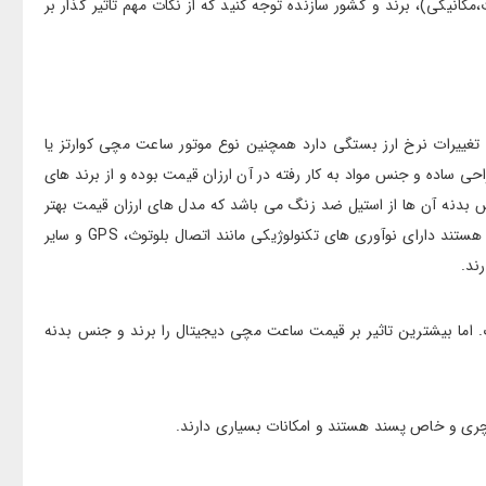
انیکی)، برند و کشور سازنده توجه کنید که از نکات مهم تاثیر گذار بر
 ها، محدودیت تولید و تغییرات نرخ ارز بستگی دارد همچنین نوع موتور ساعت مچی کوارتز یا
 ساعت مچی ارزان قیمت که در محدوده 500 هزار تومان تا 5 میلیون تومان است سبک طراحی ساده و جنس مواد به کار رفته در آن ارزان قیمت بوده و از برند های
مان می باشد که قابلیت های بیشتری دارد و جنس بدنه آن ها از استیل ضد زنگ می باشد که مدل های ارزان قیمت بهتر
است و در این بازه قیمتی اکثر ساعت های مچی ضد آب هستند. اما در مدل های گران قیمت ساعت مچی که در محدوده قیمتی 20 تا 45 میلیون تومان هستند دارای نوآوری های تکنولوژیکی مانند اتصال بلوتوث، GPS و سایر
ت هم دیجیتال هست هم آنالوگ. اما بیشترین تاثیر بر قیمت ساعت مچی دیجیتال را برند و جنس بدنه