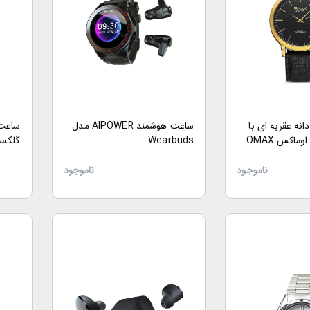
ه عقربه ای با
ساعت هوشمند AIPOWER مدل
ساعت 
ماکس OMAX
Wearbuds
ition
ناموجود
ناموجود