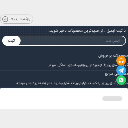
بازگشت به بالا
با ثبت ایمیل ، از جدیدترین محصولات باخبر شوید.
ثبت
محصولات پر فروش
گجت
ماساژور
چراغ قوه
ویدئو پروژکتور
ماساژور تفنگی
اسپیکر
دسترسی سریع
خرید از آمازون
پاور بانک
بلک فرایدی
پنکه شارژی
خرید عطر زنانه
خرید عطر مردانه
فروشگاه
مجله ایران بابا
حساب کاربری
قوانین و مقررات
سوالات متداول
خانه
دسته بندی
سبد خرید
پروفایل
تماس با ایران بابا
پشتیبانی همه روزه از ساعت 9 صبح الی 14
ایمیل : iraanbaba@gmail.com
دفتر پشتیبانی سفارشات : مشهد - چهارراه ستاری
شماره تماس: 02191307973