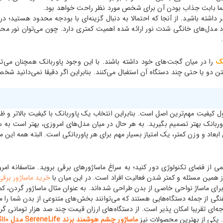
ل شما بابت جذاب بودن آن برای شخص مورد نظر راحت خواهد بود.
ظر داشته باشید. از آنجا که احتمالا به دنبال گزینه‌ای با بودجه محدود هستید؛ 
ی جیبی از 720 پیکسل کمتر نباشد. در مورد مدل‌های خانگی شدت نور ارائه شده اهمیت کمتری دارد. چ
نک
را در میان گجت‌‌های خود داشته باشند. با این وجود پاوربانک همچنان می‌توا
اشتن دو یا حتی چند دستگاه آن استفبال می‌کنند. بنابراین اگر دقیقا نمی‌دانید
ول کیفیت مهم‌ترین اصل است. بنابراین انتخاب یک پاوربانک با کیفیت بالاتر و
بعاد و وزن کمتر، یک امتیاز بسیار مهم برای هر پاوربانکی است. البته همه این م
 فضای تکنولوژی دور کنید؛ به سراغ ماساژورهای برقی بروید. متاسفانه امرو
ز همین مسئله و کمتر شدن فعالیت افراد است. در این میان با
خرید ماساژور برقی
ای ماساژ نواحی خاصی از بدن طراحی شده‌اند. به عنوان مثال ماساژور گردن، ک
فنگی از جمله دستگاه‌هایی هستند که می‌توانند بخش‌های متنوعی از بدن شما را ماس
 یکی از بهترین محصولات نیز
ماساژور چشم هوشمند برند SereneLife مدل SLEYMSG110