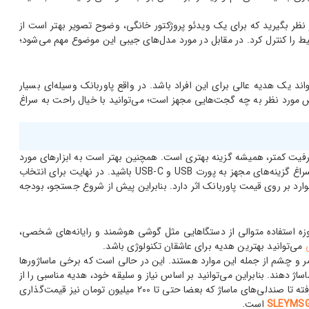
در نظر بگیرید که برای یک ویدئو پروژکتور خانگی، وضوح تصویر بهتر است از
ون می‌توان نور محیط را کنترل کرد. در مقابل در مورد مدل‌های جیبی این موضوع مهم می‌شود؛
ند یک هدیه عالی برای این افراد باشد. در واقع پاوربانک وسیله‌ای بسیار
 شخص مورد نظر به چه گجت‌هایی مجهز است؛ می‌توانید با خیال راحت به سراغ
 ظرفیت کمتر، همیشه گزینه بهتری است. همچنین بهتر است به ابزارهای مورد
استفاده فرد نیز توجه کنید. با این کار می‌توانید در مورد پورت‌های ورودی پاوربانک بهتر تصمیم بگیرید. به هر حال در میان مدل‌های امروزی، بهتر است به سراغ گزینه‌های مجهز به پورت USB و USB-C باشید. در نهایت برای انتخاب
وارد بر روی قیمت پاوربانک اثر دارد. بنابراین پیش از شروع جستجو، بودجه
زه استفاده متوالی از دستگاهایی مثل گوشی هوشمند و رایانه‌های شخصی،
می‌توانید بهترین هدیه برای عاشقان تکنولوژی باشد.
مر و چشم از جمله این موارد هستند. این در حالی است که برخی ماساژورها
اژ دهند. بنابراین می‌توانید بر اساس نیاز و سلیقه خود، هدیه مناسبی را از
در هر بودجه‌ای تقریبا امکان پذیر است. از دستگاه‌های ارزان قیمت چند صد هزار تومانی گرفته تا صندلی‌های ماساژ که بعضا حتی تا 200 میلیون تومان نیز قیمت‌گذاری
است.