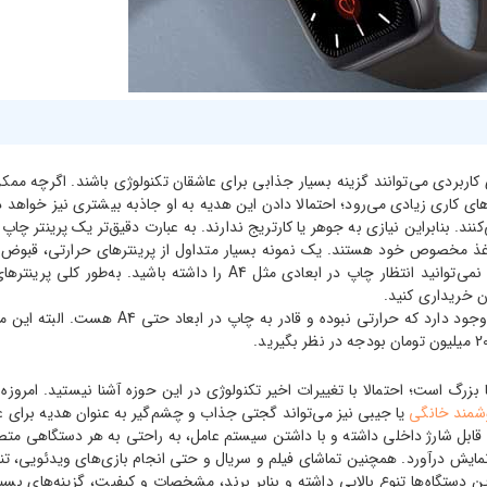
اربردی می‌توانند گزینه بسیار جذابی برای عاشقان تکنولوژی باشند. اگرچه ممکن
های کاری زیادی می‌رود؛ احتمالا دادن این هدیه به او جاذبه بیشتری نیز خواهد 
. بنابراین نیازی به جوهر یا کارتریج ندارند. به عبارت دقیق‌تر یک پرینتر چاپ ح
دستگاه‌ها باید بدانید؛ ابعاد کوچک‌تر چاپ آنها است. بنابراین در اغلب آن
البته فراموش نکنید که در میان پرینترهای قاب
زرگ است؛ احتمالا با تغییرات اخیر تکنولوژی در این حوزه آشنا نیستید. امروزه
وشمند خانگی
یا جیبی نیز می‌تواند گجتی جذاب و چشم‌گیر به عنوان هدیه برای
ی قابل شارژ داخلی داشته و با داشتن سیستم عامل، به راحتی به هر دستگاهی متصل
مایش درآورد. همچنین تماشای فیلم و سریال و حتی انجام بازی‌های ویدئویی، تنه
ین دستگاه‌ها تنوع بالایی داشته و بنابر برند، مشخصات و کیفیت، گزینه‌های بسی