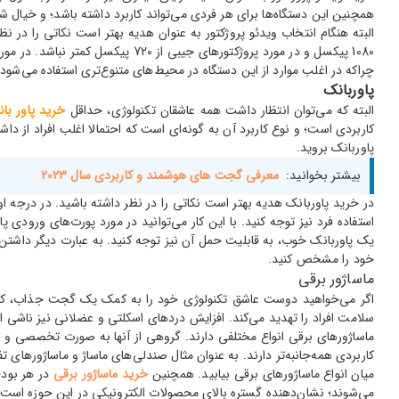
همچنین این دستگاه‌ها برای هر فردی می‌تواند کاربرد داشته باشد؛ و خیا
البته هنگام انتخاب ویدئو پروژکتور به عنوان هدیه بهتر است نکاتی را در ن
1080 پیکسل و در مورد پروژکتورها
چراکه در اغلب موارد از این دستگاه در محیط‌های متنوع‌تری استفاده می‌شود.
پاوربانک
البته که می‌توان انتظار داشت همه عاشقان تکنولوژی، حداقل
خرید پاور با
کاربردی است؛ و نوع کاربرد آن به گونه‌ای است که احتمالا اغلب افراد از د
پاوربانک بروید.
بیشتر بخوانید:
معرفی گجت های هوشمند و کاربردی سال 2023
در خرید پاوربانک هدیه بهتر است نکاتی را در نظر داشته باشید. در درجه ا
یک پاوربانک خوب، به قابلیت حمل آن نیز توجه کنید. به عبارت دیگر داشتن ا
خود را مشخص کنید.
ماساژور برقی
اگر می‌خواهید دوست عاشق تکنولوژی خود را به کمک یک گجت جذاب، کمی از
سلامت افراد را تهدید می‌کند. افزایش دردهای اسکلتی و عضلانی نیز ناشی ا
ماساژورهای برقی انواع مختلفی دارند. گروهی از آنها به صورت تخصصی و بر
کاربردی همه‌جانبه‌تر دارند. به عنوان مثال صندلی‌های ماساژ و ماساژورهای ت
میان انواع ماساژورهای برقی بیابید. همچنین
خرید ماساژور برقی
می‌شوند؛ نشان‌دهنده گستره بالای محصولات الکترونیکی در این حوزه است.