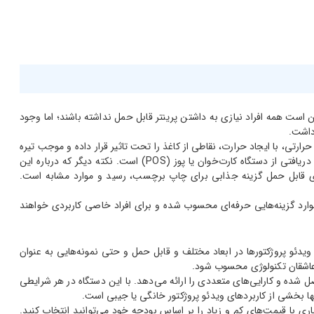
 است همه افراد نیازی به داشتن پرینتر قابل حمل نداشته باشند؛ اما وجود
داشت.
رارتی، با ایجاد حرارت، نقاطی از کاغذ را تحت تاثیر قرار داده و موجب تیره
شدن آن می‌شود. البته نکته مهم این است که پرینترهای حرارتی نیازمند کاغذ مخصوص خود هستند. یک نمونه بسیار متداول از پرینترهای حرارتی، قبوض دریافتی از دستگاه کارت‌خوان یا پوز (POS) است. نکته دیگر که درباره این
ها نمی‌توانید انتظار چاپ در ابعادی مثل A4 را داشته باشید. به‌طور کلی پرینترهای قابل حمل گزینه جذابی برای چاپ برچسب، رسید و موارد مشابه است.
ل حمل، گزینه‌های دیگری نیز وجود دارد که حرارتی نبوده و قادر به چاپ در ابعاد حتی A4 هست. البته این موارد گزینه‌هایی حرفه‌ای محسوب شده و برای افراد خاصی کاربردی خواهند
 ویدئو پروژکتورها در ابعاد مختلف و قابل حمل و حتی نمونه‌هایی به عنوان
 عاشقان تکنولوژی محسوب شود.
 شده و کارایی‌های متعددی را ارائه می‌دهد. با این دستگاه در هر شرایطی
ا بخشی از کاربردهای ویدئو پروژکتور خانگی یا جیبی است.
اری با قیمت‌های کم و زیاد را بر اساس بودجه خود می‌توانید انتخاب کنید.