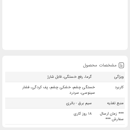
مشخصات محصول
ویژگی
گرما، رفع خستگی، قابل شارژ
کاربرد
خستگی چشم، خشکی چشم، پف کردگی، فشار
سینوسی، سردرد
منبع تغذیه
سیم برق - باتری
*** زمان ارسال
18 روز کاری
سفارش ***