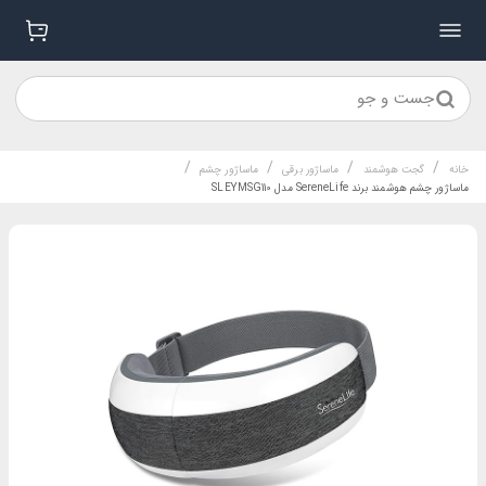
جست و جو
/
/
/
/
خانه
گجت هوشمند
ماساژور برقی
ماساژور چشم
ماساژور چشم هوشمند برند SereneLife مدل SLEYMSG110