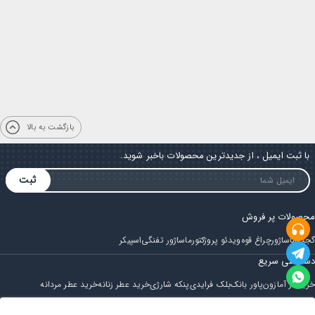
بازگشت به بالا
با ثبت ایمیل ، از جدیدترین محصولات باخبر شوید.
ثبت
محصولات پر فروش
گجت
ماساژور
چراغ قوه
ویدئو پروژکتور
ماساژور تفنگی
اسپیکر
دسترسی سریع
خرید از آمازون
پاور بانک
بلک فرایدی
پنکه شارژی
خرید عطر زنانه
خرید عطر مردانه
فروشگاه