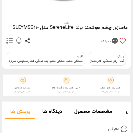
ماساژور چشم هوشمند برند SereneLife مدل SLEYMSG110
0
دیدگاه
ویژگی
کاربرد
من
گرما، رفع خستگی، قابل شارژ
خستگی چشم، خشکی چشم، پف کردگی، فشار سینوسی، سردرد
سی
ضمانت اصل بودن
7 روز ضمانت برگشت کالا
سفارشات عادی
و سلامت فیزیکی کالا
در صورت وجود ایراد
تحویل 2 الی 5 روز کاری
فی
مشخصات محصول
دیدگاه ها
پرسش ها
معرفی