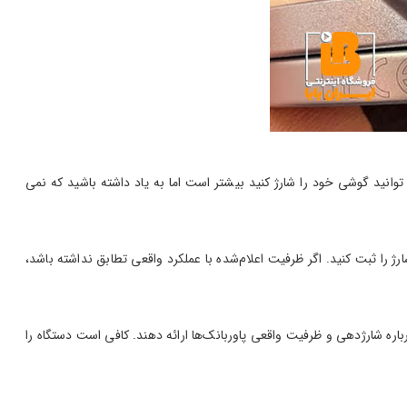
انید گوشی خود را شارژ کنید بیشتر است اما به یاد داشته باشید که نمی
 را ثبت کنید. اگر ظرفیت اعلام‌شده با عملکرد واقعی تطابق نداشته باشد،
دن کمک می کند. نرم افزار هایی مانند Ampere یا AccuBattery می‌توانند اطلاعات دقیقی درباره شارژدهی و ظرفیت واقعی پاوربانک‌ها ارائه دهند. کافی است دستگاه را