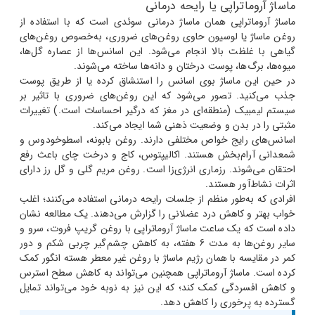
ماساژ آروماتراپی یا رایحه درمانی
ماساژ آروماتراپی همان ماساژ درمانی سوئدی است که با استفاده از
روغن ماساژ یا لوسیون حاوی روغن‌های ضروری، به‌خصوص روغن‌های
گیاهی با غلظت بالا انجام می‌شود. این اسانس‌ها از عصاره گل‌ها،
میوه‌ها، برگ‌ها، پوست درختان و دانه‌ها ساخته می‌شوند.
در حین این ماساژ بوی اسانس را استنشاق کرده یا از طریق پوست
جذب می‌‌کنید. تصور می‌شود که این روغن‌های ضروری با تاثیر بر
سیستم لیمبیک (منطقه‌ای در مغز که درگیر احساسات است.) تغییرات
مثبتی را در بدن و وضعیت ذهنی شما ایجاد می‌کند.
اسانس‌های رایج خواص مختلفی دارند. روغن بابونه، اسطوخودوس و
شمعدانی آرام‌بخش هستند. اکالیپتوس، کاج و درخت چای باعث رفع
احتقان می‌شوند. رزماری انرژی‌زا است. روغن مریم گلی و گل رز دارای
اثرات نشاط‌آور هستند.
افرادی که به‌طور منظم از جلسات رایحه درمانی استفاده می‌کنند؛ اغلب
خواب بهتر و کاهش درد عضلانی را گزارش می‌دهند. یک مطالعه نشان
داده است که یک ساعت ماساژ آروماتراپی با روغن گریپ فروت، سرو و
سایر روغن‌ها به مدت 6 هفته، به کاهش چشم‌گیر چربی شکم و دور
کمر در مقایسه با همان رژیم ماساژ با روغن غیر معطر هسته انگور کمک
کرده است. ماساژ آروماتراپی همچنین می‌تواند به کاهش سطح استرس
و کاهش افسردگی کمک کند؛ که این نیز به نوبه خود می‌تواند تمایل
گسترده به پرخوری را کاهش دهد.