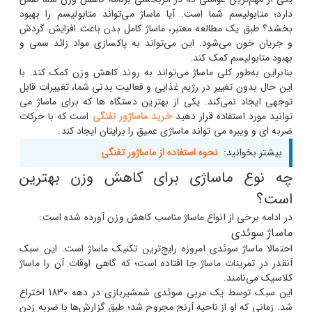
دارد؛ متابولیسم شما است. آیا ماساژ می‌تواند متابولیسم را بهبود
بخشد؟ طبق یک مطالعه معتبر، ماساژ کامل بدن باعث افزایش گردش
و جریان خون می‌شود. این می‌تواند به پاکسازی مواد زائد سمی و
بهبود متابولیسم کمک کند.
بنابراین به‌طور کلی ماساژ می‌تواند به روند کاهش وزن کمک کند. با
این حال بدون تغییر در رژیم غذایی و فعالیت بدنی شما، تغییرات قابل
توجهی ایجاد نمی‌کند. یکی از بهترین دستگاه ها که برای ماساژ می
توانید مورد استفاده قرار دهید
خرید ماساژور تفنگی
است که با حرکات
ضربه ای و ویبره می تواند ماساژی عمیق را برایتان ایجاد کند.
بیشتر بخوانید:
نحوه استفاده از ماساژور تفنگی
چه نوع ماساژی برای کاهش وزن بهترین
است؟
در ادامه برخی از انواع ماساژ مناسب کاهش وزن آورده شده است:
ماساژ سوئدی
احتمالا ماساژ سوئدی امروزه رایج‌ترین تکنیک ماساژ است. این سبک
آنقدر در تمرینات ماساژ جا افتاده است؛ که گاهی اوقات آن را ماساژ
کلاسیک می‌نامند.
این سبک توسط یک مربی سوئدی شمشیربازی در دهه 1830 اختراع
شد. زمانی که او از ناحیه آرنج مجروح شد؛ طبق گزارش‌ها با ضربه زدن