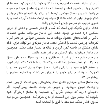
آرام در اطراف قسمت آسیب‌دیده بدنش، خود را درمان کرد. بعدها او
تکنیکی را بر همین اساس توسعه داد؛ که امروزه ماساژ سوئدی نامیده
می‌شود. تمرین ماساژ سوئدی توسط دو برادر به نام‌های دکتر چارلز و
دکتر جورج تیلور در دهه 1850 از سوئد به ایالات متحده آورده شد؛ و به
همین ترتیب در سراسر جهان گسترش یافت.
هدف از این تکنیک این است که شما را از نظر جسمی و ذهنی از طریق
تسکین درد عضلانی بهبود دهد. این ماساژ می‌تواند سفتی عضلات
ناشی از فعالیت‌های معمول روزانه مانند نشستن طولانی در دفتر کار یا
تمرینات ورزشی شدید را کاهش دهد. ماساژ سوئدی می‌تواند برای افراد
دارای مشکل در ناحیه کمر، گردن و شانه‌ها بسیار مفید باشد. همچنین
این ماساژ می‌تواند برای کاهش وزن نیز مفید باشد.
این فرم ملایم ماساژ از ضربات طولانی، ورز دادن، حرکات دایره‌ای عمیق
و حرکات غیرفعال مفاصل استفاده می‌کند؛ تا به شما کمک کند آرام شوید
و سطح انرژی خود را بازیابی کنید. ماساژ سوئدی پایانه‌های عصبی را
تحریک می‌کند؛ جریان خون را افزایش می‌دهد؛ و تخلیه لنفاوی را
بیشتر می‌کند.
یک ماساژ سنتی سوئدی شامل تمام بخش‌های بدن است. از روی شکم
یا پشت شروع می‌شود؛ و سپس در وسط جلسه برمی‌گردید. اگر
ناحیه‌ای دارید که بیشتر نگران آن هستید؛ به ماساژ درمان‌گر خود
بگویید که بیشتر روی این قسمت از بدن تمرکز کند. همچنین می‌توانید
نیروی فشار سبک، متوسط
یا قوی را انتخاب کنید.