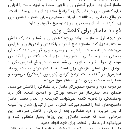
ماساژ کامل بدن برای کاهش وزن ناچیز است؟ و نباید ماساژ را ابزاری
برای کاهش وزن در نظر بگیرید؟ پاسخ ساده به این سوال منفی است.
در واقع تعدادی از مطالعات، ارتباط مستقیمی میان ماساژ و کاهش وزن
پیدا کرده‌اند. اما این موضوع نیاز به توضیح دقیق‌تری دارد.
فواید ماساژ برای کاهش وزن
در درجه اول ماساژ می‌تواند پروژه کاهش وزن شما را به یک تلاش
مثبت‌تر تبدیل کند. ماساژ سطح استرس را کاهش و اندورفین را افزایش
می‌دهد؛ در نتیجه شما را در حال روحی خوبی قرار می‌دهد که برای
پایبندی به رژیم غذایی و تمرین‌تان لازم است. نکته مهم اینکه این
موضوع صرفا تاثیر بر خلق‌وخوی شما نیست. در واقع استرس یکی از
عوامل عامل اصلی افزایش وزن است. فقط فکر کردن به یک رویداد
استرس‌زا در آینده باعث ترشح گرلین (هورمون گرسنگی) می‌شود؛ و
شما را به سمت خوردن غذای بیشتر سوق می‌دهد.
در درجه دوم و به‌طور ملموس‌تر، ماساژ درد عضلانی را کاهش می‌دهد.
فقدان درد پیش‌نیاز هر جلسه ورزش و تمرین است. اگر درد
وحشتناکی را تجربه کنید؛ نمی‌توانید تمرینات را انجام دهید. ماساژ
ماهیچه‌های شما را تنظیم می‌کند؛ تنش را قبل از تبدیل شدن به آسیب
از بین می‌برد؛ و درد عضلانی بعد از ورزش را کاهش می‌دهد. این
درحالی است که قیمت ماساژور این روزها بسیار منطقی شده و
می‌توانید کار ماساژ را شخصا برای خود انجام دهید.
یکی از مهم‌ترین عواملی که در اثربخشی برنامه کاهش وزن شما نقش