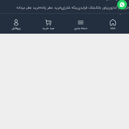
خرید از آمازون
پاور بانک
بلک فرایدی
پنکه شارژی
خرید عطر زنانه
خرید عطر مردانه
فروشگاه
مجله ایران بابا
حساب کاربری
قوانین و مقررات
سوالات متداول
خانه
دسته بندی
سبد خرید
پروفایل
تماس با ایران بابا
پشتیبانی همه روزه از ساعت 9 صبح الی 14
ایمیل : iraanbaba@gmail.com
دفتر پشتیبانی سفارشات : مشهد - چهارراه ستاری
شماره تماس: 02191307973
پیام در بله: 09052266722
کلیه حقوق این سایت متعلق به فروشگاه ایران بابا می باشد.