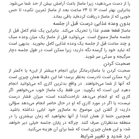
را از دست می‌دهید؛ زیرا ماساژ باعث آرامش بیش از حد شما می‌شود.
بنابراین بهتر است 12 تا 24 ساعت بعد از ماساژ تمرین نکنید؛ تا حس
خوبی که از ماساژ دریافت کرده‌اید باقی بماند.
بدون وعده غذایی درست قبل از جلسه
ماساژ قطعا هضم غذا را تحریک می‌کند. بنابراین یک شام کامل قبل از
جلسه ماساژ ممنوع است. می‌توانید قبل از ماساژ یک میان وعده سبک
و چند ساعت قبل از جلسه یک وعده غذایی کامل بخورید. بدیهی است
که نباید خود را گرسنه نگه دارید؛ زیرا ممکن است در طول جلسه دچار
سرگیجه و سبکی سر شوید.
صحبت کردن
صحبت کردن با ماساژدرمانگر برای انجام «بیشتر از این» یا «کمتر از
آن» ممکن است نادرست به‌نظر برسد؛ اما این دقیقا همان چیزی است
که آنها از شما می‌خواهند. در واقع بدترین کاری که می‌توانید انجام
دهید این است که بگویید: من فقط یک ماساژ خوب می‌خواهم. اگر
کاری که او انجام می‌دهد ناراحت‌کننده است؛ میزان فشار درست
نیست؛ یا اگر در مورد کاری که او در حال حاضر انجام می‌دهد سؤالی
دارید؛ از گفتن این موضوع به ماساژور خود ابایی نداشته باشید.
همچنین حتما از همان ابتدا از آنها بخواهید که زمان بیشتری را در
منطقه مدنظرتان صرف کنند. چراکه در پایان جلسه خیلی دیر خواهد
شد؛ و این همان چیزی است که شما برای آن هزینه می‌کنید.
درد شدید و تغییر شرایط