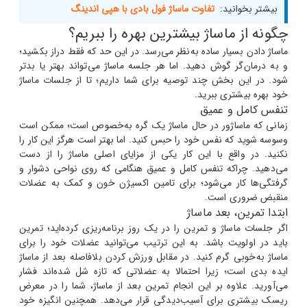
بیشتر بخوانید:
تفاوت ماساژ فول بادی با هپی اندینگ
چگونه از ماساژ بیشترین بهره را ببریم؟
ماساژ دادن بسیار ساده به‌نظر می‌رسد. در این حد که فقط دراز بکشید؛
و به درمان‌گر گوش دهید. اما هر جلسه ماساژ می‌تواند بهتر یا بدتر
شود. در این بخش چند توصیه برای شما داریم؛ تا از جلسات ماساژ
خود بهره بیشتری ببرید.
تنفس کامل و عمیق
زمانی که ماساژور در حال ماساژ یک گره به‌خصوص است؛ ممکن است
وسوسه شوید که نفس خود را حبس کنید. اما بهتر است هرگز این کار را
نکنید. در واقع با این کار یکی از مزایای اصلی ماساژ را از دست
می‌دهید. چراکه تنفس کامل و عمیق هنگامی که روی نواحی دشوار و
گرفتگی‌ها کار می‌شود؛ برای تامین اکسیژن خون و کمک به عضلات
منقبض ضروری است.
ابتدا تمرین، بعد ماساژ
اگر جلسات ماساژ و تمرین را در یک روز برنامه‌ریزی کرده‌اید؛ تمرین
باید در اولویت باشد. به این ترتیب می‌توانید عضلات خود را برای
ماساژ به‌خوبی گرم کنید. در مقابل ورزش کردن بلافاصله بعد از ماساژ
ایده بدی است؛ زیرا احتمالا به عضلاتی که تازه شل شده‌اند فشار
می‌آورید. علاوه بر این انجام تمرین بعد از ماساژ، شما را در معرض
ریسک بیشتری برای آسیب‌دیدگی قرار می‌دهد. همچنین انگیزه خود