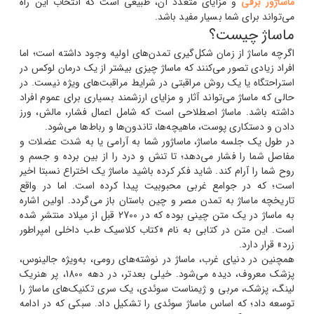
ماساژور برقی
و مزایای متعدد آن، طبیعی است که انتخاب این راه
می‌تواند برای شما بسیار مفید باشد.
ماساژ چیست؟
اگرچه ماساژ از زمان شکل‌گیری تمدن‌های اولیه وجود داشته است؛ اما
افراد زیادی تصور می‌کنند که ماساژ چیزی بیشتر از یک درمان لوکس در
استراحتگاه یا یک روش مراقبتی در شرایط مراقبت‌های ویژه نیست. در
حالی که ماساژ می‌تواند آثار و مزایای ارزشمند بسیاری برای عموم افراد
داشته باشد. ماساژ اصطلاحی است که شامل اعمال فشار، مالش، ورز
دادن و دستکاری پوست، ماهیچه‌ها، تاندون‌ها و رباط‌ها می‌شود.
در طول یک جلسه ماساژ، ماساژور شما به آرامی یا به شدت عضلات و
مفاصل شما را فشار می‌دهد؛ تا تنش و درد را از بین برده و جسم و
روح شما را آرام کند. شاید فکر کرده باشید ماساژ یک اختراع نسبتا اخیر
است؛ که در جوامع غربی محبوبیت پیدا کرده است. اما در واقع
تاریخچه ماساژ به تمدن مصر و چین باستان باز می‌گردد. اولین اشاره
به ماساژ در یک متن چینی بوده که در 2700 قبل از میلاد منتشر شده
است. این متن در کتابی به نام «کتاب کلاسیک طب داخلی امپراطور
زرد» قرار دارد.
همچنین در دنیای غرب، ماساژ در نوشته‌های رومی، به‌ویژه جالینوس،
پزشک معروف، دیده می‌شود. خیلی بعدتر، در دهه 1800، پر هنریک
لینگ، پزشک، مربی و ژیمناست سوئدی، یک سری تکنیک‌های ماساژ را
توسعه داد؛ که اساس ماساژ سوئدی را تشکیل داد. سبکی که در ادامه