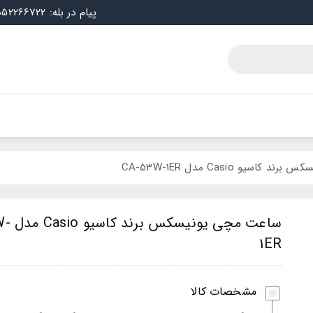
پیام در بله: 09052266722
سیو Casio مدل CA-53W-1ER
ساعت مچی
1ER
مشخصات کالا