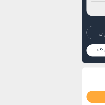
 کنم
دگاه