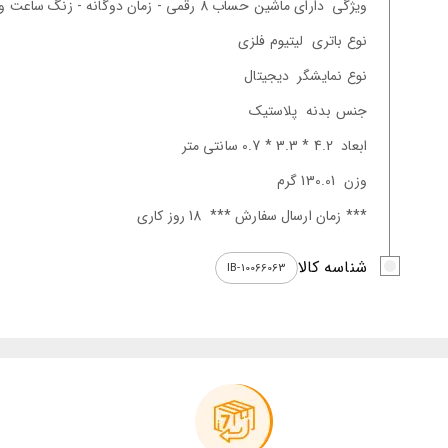
ويژگی
دارای ماشین حساب 8 رقمی - زمان دوگانه - زنگ ساعت و کرنومتر
نوع باتری
لیتیوم فلزی
نوع نمایشگر
دیجیتال
جنس بدنه
پلاستیک
ابعاد
4.2 * 3.3 * 0.7 سانتی متر
وزن
130.01 گرم
*** زمان ارسال سفارش ***
18 روز کاری
شناسه کالا
IB-10066063