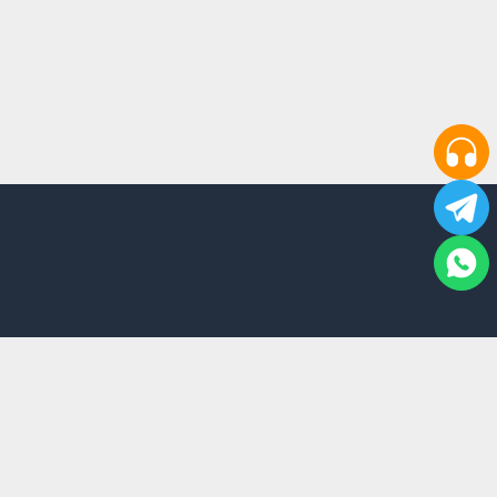
محصولات پر فروش
دسترسی سریع
گجت
خرید از آمازون
ماساژور
پاور بانک