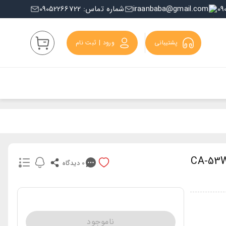
iraanbaba@gmail.com
شماره تماس: 09052266722
پشتیبانی
ورود | ثبت نام
 یونیسکس برند کاسیو Casio مدل CA-53W-
0
دیدگاه
ناموجود