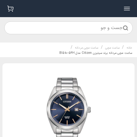
جست و جو
/
/
/
خانه
ساعت مچی
ساعت مچی مردانه
ساعت مچی مردانه برند سیتیزن Citizen مدل BI5110-54H