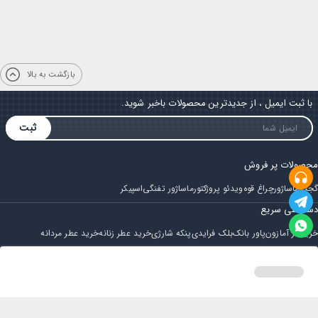
بازگشت به بالا
با ثبت ایمیل ، از جدیدترین محصولات باخبر شوید.
ثبت
محصولات پر فروش
گجت
ماساژور
چراغ قوه
ویدئو پروژکتور
ماساژور تفنگی
اسپیکر
دسترسی سریع
خرید از آمازون
پاور بانک
بلک فرایدی
پنکه شارژی
خرید عطر زنانه
خرید عطر مردانه
فروشگاه
مجله ایران بابا
حساب کاربری
قوانین و مقررات
سوالات متداول
خانه
دسته بندی
سبد خرید
پروفایل
تماس با ایران بابا