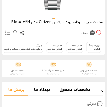
ساعت مچی مردانه برند سیتیزن Citizen مدل BI5110-54H
0
دیدگاه
نوع نمایشگر
جنس بدنه
جنس بند
ويژگی
آنالوگ
استیل ضد زنگ
استیل ضد زنگ
دارای قطب نما، ماشین حساب و تقویم
ضمانت اصل بودن
7 روز ضمانت برگشت کالا
سفارشات عادی
و سلامت فیزیکی کالا
در صورت وجود ایراد
تحویل 2 الی 5 روز کاری
فی
مشخصات محصول
دیدگاه ها
پرسش ها
معرفی