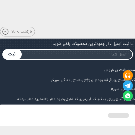
بازگشت به بالا
با ثبت ایمیل ، از جدیدترین محصولات باخبر شوید.
ثبت
محصولات پر فروش
گجت
ماساژور
چراغ قوه
ویدئو پروژکتور
ماساژور تفنگی
اسپیکر
دسترسی سریع
خرید از آمازون
پاور بانک
بلک فرایدی
پنکه شارژی
خرید عطر زنانه
خرید عطر مردانه
فروشگاه
مجله ایران بابا
حساب کاربری
قوانین و مقررات
سوالات متداول
خانه
دسته بندی
سبد خرید
پروفایل
تماس با ایران بابا