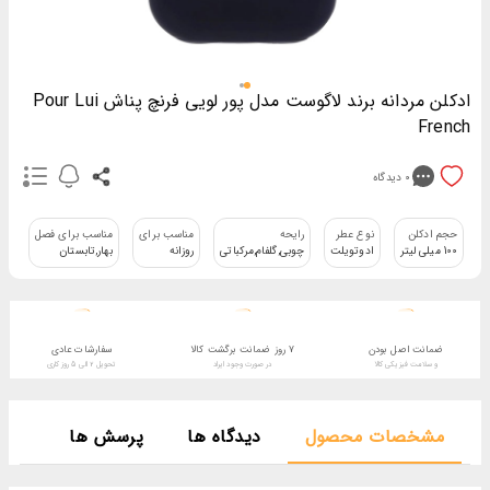
ادکلن مردانه برند لاگوست مدل پور لویی فرنچ پناش Pour Lui
French
0
دیدگاه
حجم ادکلن
نوع عطر
رایحه
مناسب برای
مناسب برای فصل
بر
100 میلی لیتر
ادوتویلت
چوبی,گلفام,مرکباتی
روزانه
بهار,تابستان
لا
ضمانت اصل بودن
7 روز ضمانت برگشت کالا
سفارشات عادی
و سلامت فیزیکی کالا
در صورت وجود ایراد
تحویل 2 الی 5 روز کاری
مشخصات محصول
دیدگاه ها
پرسش ها