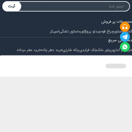
ثبت
محصولات پر فروش
گجت
ماساژور
چراغ قوه
ویدئو پروژکتور
ماساژور تفنگی
اسپیکر
دسترسی سریع
خرید از آمازون
پاور بانک
بلک فرایدی
پنکه شارژی
خرید عطر زنانه
خرید عطر مردانه
فروشگاه
مجله ایران بابا
حساب کاربری
قوانین و مقررات
سوالات متداول
خانه
دسته بندی
سبد خرید
پروفایل
تماس با ایران بابا
پشتیبانی همه روزه از ساعت 9 صبح الی 14
ایمیل : iraanbaba@gmail.com
دفتر پشتیبانی سفارشات : مشهد - چهارراه ستاری
شماره تماس: 02191307973
پیام در بله: 09052266722