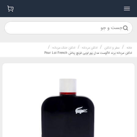
جست و جو
/
/
/
/
خانه
عطر و ادکلن
ادکلن مردانه
ادکلن خنک مردانه
ادکلن مردانه برند لاگوست مدل پور لویی فرنچ پناش Pour Lui French