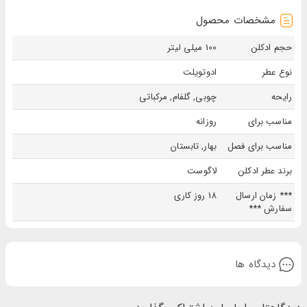
مشخصات محصول
حجم ادکلن
100 میلی لیتر
نوع عطر
ادوتویلت
رایحه
چوبی, گلفام, مرکباتی
مناسب برای
روزانه
مناسب برای فصل
بهار, تابستان
برند عطر ادکلن
لاگوست
*** زمان ارسال
18 روز کاری
سفارش ***
دیدگاه ها