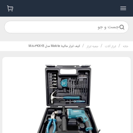
جست و جو
/
/
/
کیف ابزار ماکیتا Makita مدل M8103KX2B
خانه
ابزار آلات
جعبه ابزار