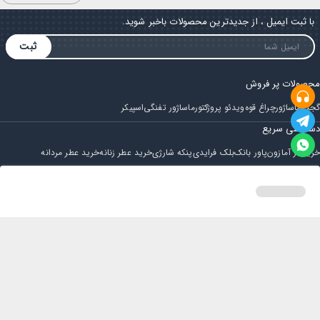
با ثبت ایمیل ، از جدیدترین محصولات باخبر شوید.
ثبت
محصولات پر فروش
گجت
ماساژور
چراغ قوه
ویدئو پروژکتور
ماساژور تفنگی
اسپیکر
دسترسی سریع
خرید از آمازون
پاور بانک
بلک فرایدی
پنکه شارژی
خرید عطر زنانه
خرید عطر مردانه
فروشگاه
مجله ایران بابا
حساب کاربری
قوانین و مقررات
سوالات متداول
خانه
دسته بندی
سبد خرید
پروفایل
تماس با ایران بابا
پشتیبانی همه روزه از ساعت 9 صبح الی 14
ایمیل : iraanbaba@gmail.com
دفتر پشتیبانی سفارشات : مشهد - چهارراه ستاری
شماره تماس: 02191307973
پیام در بله: 09052266722