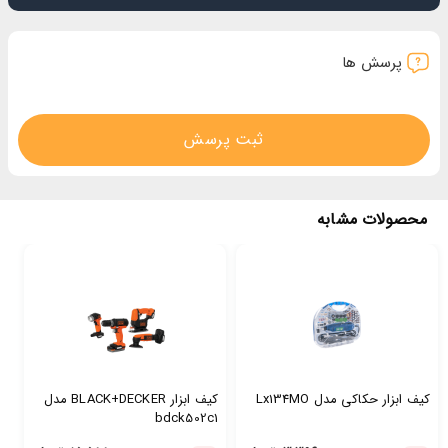
پرسش ها
ثبت پرسش
محصولات مشابه
کیف ابزار حکاکی مدل Lx134MO
کیف ابزار BLACK+DECKER مدل
bdck502c1