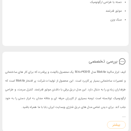
دسته با طراحی ارگونومیک
موتور قدرتمند
سبک وزن
بررسی تخصصی
کیف ابزار ماکیتا Makita مدل M8103KX2B یک محصول باکیفت و پرقدرت که برای کار های ساختمانی
و تعمیرات ساختمانی بسیار پر کاربرد است. این محصول از تولیدات شرکت پر افتخار Makita است که
طرفداران زیادی را به دنبال دارد. این مدل دریل برقی با داشتن موتور قدرتمند، کنترل سرعت، و طراحی
ارگونومیک توانسته است توجه بسیاری از کاربران حرفه ای و علاقه مندان به ابزار دستی را به خود
جلب کند. برای دیدن تمامی مدل های
دریل شارژی
وبسایت ایران بابا با ما همراه باشید.
...
مشخصات کیف ابزار ماکیتا Makita مدل M8103KX2B
بیشتر