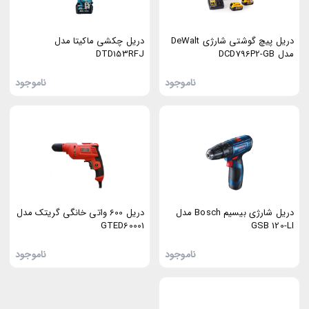
دریل پیچ گوشتی شارژی DeWalt
دریل چکشی ماکیتا مدل
مدل DCD796P2-GB
DTD153RFJ
ناموجود
ناموجود
دریل شارژی بیسیم Bosch مدل
دریل 600 واتی خانگی گریتک مدل
GTED60001
GSB 120-LI
ناموجود
ناموجود