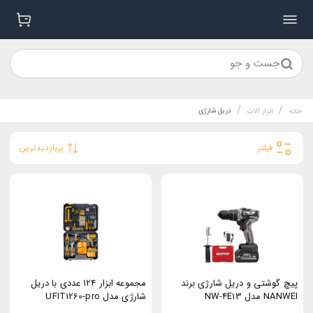
جست و جو
/
/
دریل شارژي
خانه
ابزار آلات
فیلتر
پربازدیدترین
پیچ گوشتی و دریل شارژی برند
مجموعه ابزار 124 عددی با دریل
NANWEI مدل NW-4E13
شارژی مدل UFIT1260-pro