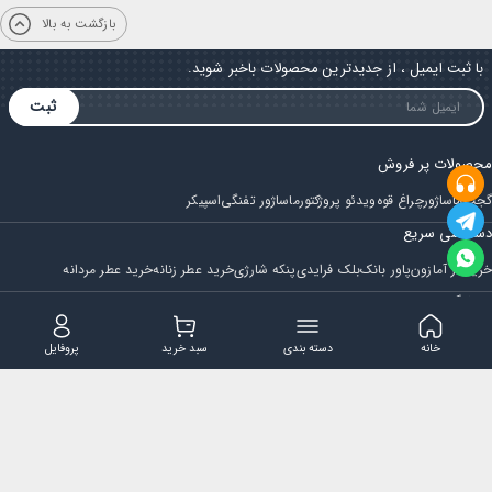
بازگشت به بالا
با ثبت ایمیل ، از جدیدترین محصولات باخبر شوید.
ثبت
محصولات پر فروش
گجت
ماساژور
چراغ قوه
ویدئو پروژکتور
ماساژور تفنگی
اسپیکر
دسترسی سریع
خرید از آمازون
پاور بانک
بلک فرایدی
پنکه شارژی
خرید عطر زنانه
خرید عطر مردانه
فروشگاه
مجله ایران بابا
حساب کاربری
قوانین و مقررات
سوالات متداول
خانه
دسته بندی
سبد خرید
پروفایل
تماس با ایران بابا
پشتیبانی همه روزه از ساعت 9 صبح الی 14
ایمیل : iraanbaba@gmail.com
دفتر پشتیبانی سفارشات : مشهد - چهارراه ستاری
شماره تماس: 02191307973
پیام در بله: 09052266722