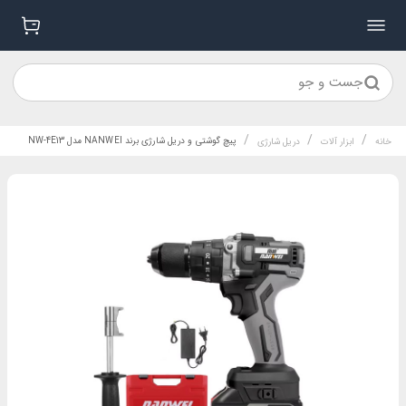
جست و جو
/
/
/
پیچ گوشتی و دریل شارژی برند NANWEI مدل NW-4E13
خانه
ابزار آلات
دریل شارژي