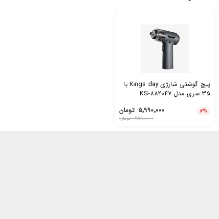
پیچ گوشتی شارژی Kings day با
35 سری مدل KS-882047
۵٬۹۹۰٬۰۰۰
تومان
۱۴
%
۶٬۹۹۰٬۰۰۰
تومان