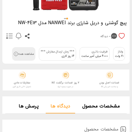
پیچ گوشتی و دریل شارژی برند NANWEI مدل NW-4E13
0
دیدگاه
ولتاژ
ظرفیت باتری
*** زمان ارسال سفارش ***
مشاهده همه
21 ولت
4000 میلی آمپر ساعت
14 روز کاری
ضمانت اصل بودن
7 روز ضمانت برگشت کالا
سفارشات عادی
و سلامت فیزیکی کالا
در صورت وجود ایراد
تحویل 2 الی 5 روز کاری
مشخصات محصول
دیدگاه ها
پرسش ها
مشخصات محصول