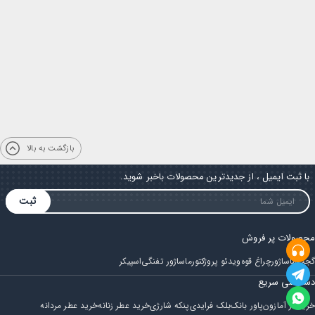
بازگشت به بالا
با ثبت ایمیل ، از جدیدترین محصولات باخبر شوید.
ثبت
محصولات پر فروش
گجت
ماساژور
چراغ قوه
ویدئو پروژکتور
ماساژور تفنگی
اسپیکر
دسترسی سریع
خرید از آمازون
پاور بانک
بلک فرایدی
پنکه شارژی
خرید عطر زنانه
خرید عطر مردانه