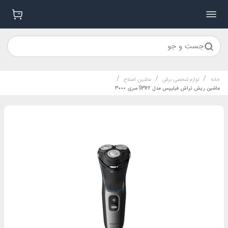
جست و جو
/
/
/
خانه
لوازم شخصی برقی
ماشین اصلاح
ماشین ریش تراش فیلیپس مدل S3122 سری 3000