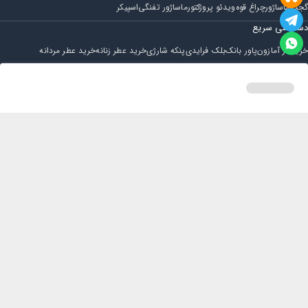
گجت
ماساژور
چراغ قوه
ویدئو پروژکتور
ماساژور تفنگی
اسپیکر
دسترسی سریع
خرید از آمازون
پاور بانک
بلک فرایدی
پنکه شارژی
خرید عطر زنانه
خرید عطر مردانه
فروشگاه
مجله ایران بابا
حساب کاربری
قوانین و مقررات
سوالات متداول
خانه
دسته بندی
سبد خرید
پروفایل
تماس با ایران بابا
پشتیبانی همه روزه از ساعت 9 صبح الی 14
ایمیل : iraanbaba@gmail.com
دفتر پشتیبانی سفارشات : مشهد - چهارراه ستاری
شماره تماس: 02191307973
پیام در بله: 09052266722
کلیه حقوق این سایت متعلق به فروشگاه ایران بابا می باشد.