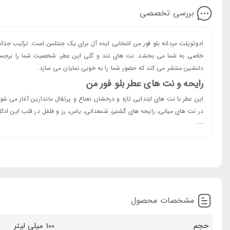
بررسی تخصصی
ادوتویلت مردانه بلو فور من انتخابی ایده آل برای یک جنتلمن است. ترکیب جذ
خاصی به شما می بخشد. نت های تند و گلی این عطر، شخصیت شما را برجسته تر
دلنشین منتشر می کند که حضور شما را به خوبی نمایان می سازد.
رایحه و نت های عطر بلو فور من
این عطر با نت های ابتدایی تازه و درخشان نعناع و پرتقال ماندارین آغاز می ش
در نت های میانی، رایحه های گشنیز، شمعدانی، یاس، رز و فلفل در قلب این ادکل
...
کاملاً مناسب است.
در نت های پایه، عنبر و چوب آرامش بخش، پایه این ادوتویلت را شکل می ده
حس تسکین و آرامش را به شما می بخشد.
ادکلن Rasasi Blue For Men برای چه فضایی مناسب است؟
ادکلن Rasasi Blue For Men با رایحه ای تازه، تند و دلپذ
مانند بهار و تابستان بسیار مناسب است و می تواند در فضاهای اجتماعی و دوست
مشخصات محصول
آن را برای موقعیت های نیمه رسمی و روزانه ایده آل می سازد.
خرید عطر بلو فورمن از برند Rasasi
حجم
100 میلی لیتر