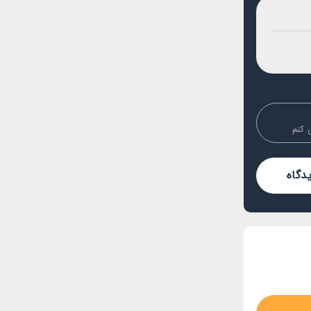
 کنم
دگاه