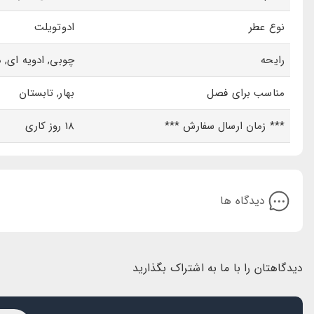
آبی عمیق، رازآلود و جذاب. بلو فور من ، ادکلنی برای مردان جسور و مدرن. با
فروشگاه ایران بابا از اصالت و کیفیت بی نظیر آن لذت ببرید.
نوع عطر
ادوتویلت
رایحه
چوبی, ادویه ای, م
مناسب برای فصل
بهار, تابستان
*** زمان ارسال سفارش ***
18 روز کاری
دیدگاه ها
دیدگاهتان را با ما به اشتراک بگذارید