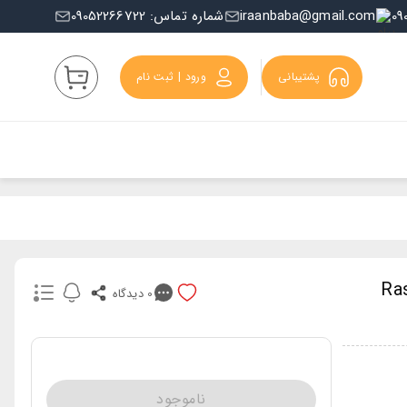
iraanbaba@gmail.com
شماره تماس: 09052266722
پشتیبانی
ورود | ثبت نام
Rasasi 
0
دیدگاه
ناموجود