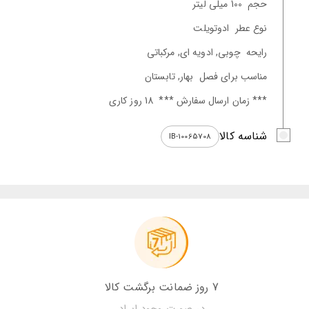
حجم
100 میلی لیتر
نوع عطر
ادوتویلت
رایحه
چوبی, ادویه ای, مرکباتی
مناسب برای فصل
بهار, تابستان
*** زمان ارسال سفارش ***
18 روز کاری
شناسه کالا
IB-10065708
7 روز ضمانت برگشت کالا