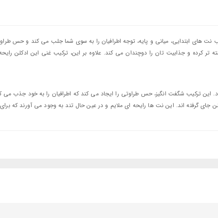
اب نت های ابتدایی، میانی و پایه، توجه اطرافیان را به سوی شما جلب می کند و حس طراو
 کرده و جذابیت تان را دوچندان می کند. علاوه بر این، ترکیب غنی این ادکلن رایحه 
ود. این ترکیب شگفت انگیز، حس طراوتی را ایجاد می کند که اطرافیان را به خود جذب می ک
ن جای گرفته اند. این نت ها رایحه ای ملایم و در عین حال تند به وجود می آورند که برا
ند. چند ساعت پس از استفاده از این عطر رصاصی، رایحه ای ملایم و آرامش بخش باقی 
یر، انتخابی عالی برای استفاده روزمره و محیط های کاری است. این عطر به دلیل ترکیب خنک و ملایم خود، 
انه نیز به خوبی عمل کند. حضور نت های عنبر و چوب در پایه آن، حس آرامش و وقار را ال