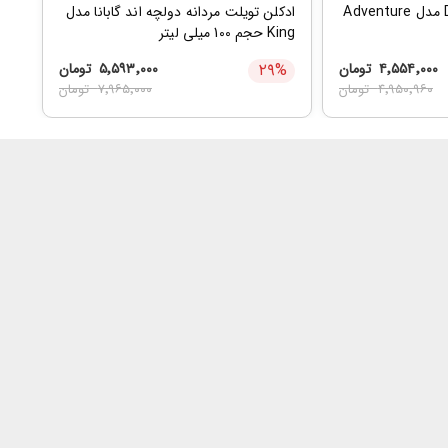
ادکلن مردانه Davidoff مدل Adventure
ادکلن تویلت مردانه دولچه اند گابانا مدل
King حجم 100 میلی لیتر
۴٬۵۵۴٬۰۰۰
تومان
%
۲۹
۵٬۵۹۳٬۰۰۰
تومان
۴٬۹۵۰٬۹۶۰
تومان
۷٬۹۶۵٬۰۰۰
تومان