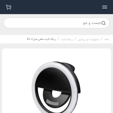
جست و جو
/
/
/
رینگ لایت سلفی مدل XJ-01
خانه
تجهیزات نور پردازی
رینگ لایت