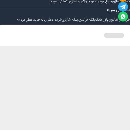
گجت
ماساژور
چراغ قوه
ویدئو پروژکتور
ماساژور تفنگی
اسپیکر
دسترسی سریع
خرید از آمازون
پاور بانک
بلک فرایدی
پنکه شارژی
خرید عطر زنانه
خرید عطر مردانه
فروشگاه
مجله ایران بابا
حساب کاربری
قوانین و مقررات
سوالات متداول
خانه
دسته بندی
سبد خرید
پروفایل
تماس با ایران بابا
پشتیبانی همه روزه از ساعت 9 صبح الی 14
ایمیل : iraanbaba@gmail.com
دفتر پشتیبانی سفارشات : مشهد - چهارراه ستاری
شماره تماس: 02191307973
پیام در بله: 09052266722
کلیه حقوق این سایت متعلق به فروشگاه ایران بابا می باشد.