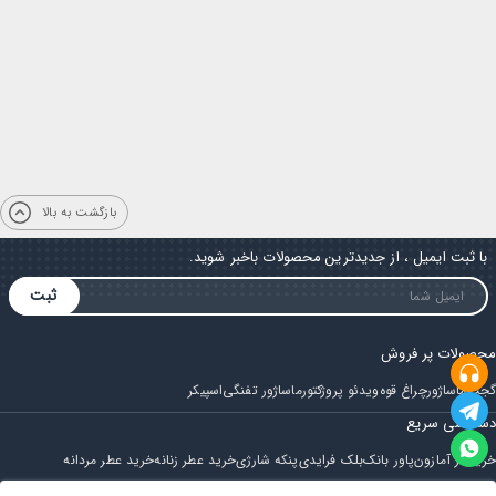
بازگشت به بالا
با ثبت ایمیل ، از جدیدترین محصولات باخبر شوید.
ثبت
محصولات پر فروش
گجت
ماساژور
چراغ قوه
ویدئو پروژکتور
ماساژور تفنگی
اسپیکر
دسترسی سریع
خرید از آمازون
پاور بانک
بلک فرایدی
پنکه شارژی
خرید عطر زنانه
خرید عطر مردانه
فروشگاه