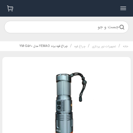
جست و جو
/
/
/
چراغ قوه برند YEMAO مدل YM-G520
خانه
تجهیزات نور پردازی
چراغ قوه