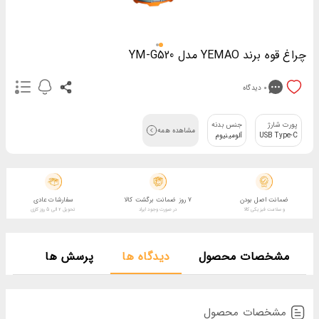
چراغ قوه برند YEMAO مدل YM-G520
0
دیدگاه
پورت شارژ
جنس بدنه
مشاهده همه
USB Type-C
آلومینیوم
ضمانت اصل بودن
7 روز ضمانت برگشت کالا
سفارشات عادی
و سلامت فیزیکی کالا
در صورت وجود ایراد
تحویل 2 الی 5 روز کاری
مشخصات محصول
دیدگاه ها
پرسش ها
مشخصات محصول