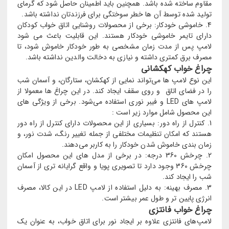
مقاوم ساخته شده باشد. همچنین باید اطمینان حاصل شود که گرمای
تولید شده توسط آن ها خطر سوختگی برای فرزندتان نداشته باشد.
4. خاموشی خودکار: برخی از محصولات روشنایی اتاق خواب کودکان
دارای تایمر خاموشی خودکار هستند. این قابلیت باعث می شود
لامپ پس از مدت زمان مشخصی به طور خودکار خاموش شود، تا
مصرف برق کمتری داشته و نیازی به دخالت والدین نداشته باشد.
چراغ خواب کهکشانی
این نوع لامپ ها می‌تواند نمایی از کهکشان، ستارگان، و آسمان شب
را در فضای اتاق و روی سقف ایجاد کند. در این چراغ ها معمولا از
لامپ های LED و فیبر نوری استفاده می‌شود. برخی از ویژگی های
این محصول شامل موارد زیر است :
1. کنترل از راه دور: بسیاری از این محصولات دارای کنترل از راه دور
هستند که امکان تنظیمات مختلفی از جمله تغییر رنگ، شدت نور، و
زمان بندی خاموش شدن خودکار را به کاربر می‌دهند.
2. چرخش 360 درجه: در برخی از مدل های این محصول امکان
چرخش 360 وجود دارد تا تصویری پویا و واقع گرایانه تری از آسمان
شب را ایجاد کند.
3. مصرف بهینه: به دلیل استفاده از لامپ LED در این کالا، مصرف
انرژی پایین تر و طول عمر بیشتر است.
چراغ خواب فانتزی
لامپ‌های فانتزی علاوه بر ایجاد نور برای اتاق خواب، به عنوان یک