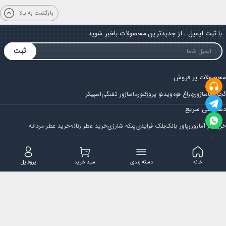
بازگشت به بالا
با ثبت ایمیل ، از جدیدترین محصولات باخبر شوید.
ثبت
محصولات پر فروش
گجت
ماساژور
چراغ قوه
ویدئو پروژکتور
ماساژور تفنگی
اسپیکر
دسترسی سریع
خرید از آمازون
پاور بانک
بلک فرایدی
پنکه شارژی
خرید عطر زنانه
خرید عطر مردانه
فروشگاه
مجله ایران بابا
حساب کاربری
قوانین و مقررات
سوالات متداول
خانه
دسته بندی
سبد خرید
پروفایل
تماس با ایران بابا
پشتیبانی همه روزه از ساعت 9 صبح الی 14
ایمیل : iraanbaba@gmail.com
دفتر پشتیبانی سفارشات : مشهد - چهارراه ستاری
شماره تماس: 02191307973
پیام در بله: 09052266722