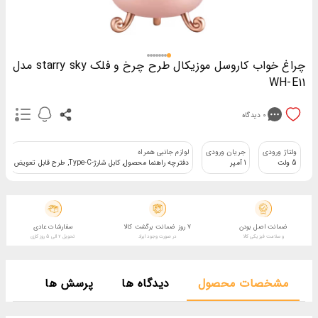
چراغ خواب کاروسل موزیکال طرح چرخ و فلک starry sky مدل
WH-E11
0
دیدگاه
ولتاژ ورودی
جریان ورودی
لوازم جانبی همراه
5 ولت
1 آمپر
دفترچه راهنما محصول, کابل شارژ-Type-C, طرح قابل تعویض
ضمانت اصل بودن
7 روز ضمانت برگشت کالا
سفارشات عادی
و سلامت فیزیکی کالا
در صورت وجود ایراد
تحویل 2 الی 5 روز کاری
مشخصات محصول
دیدگاه ها
پرسش ها