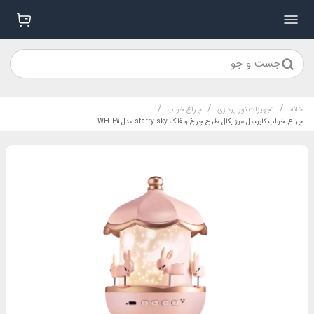
جست و جو
/
/
/
خانه
تجهیزات نور پردازی
چراغ خواب
چراغ خواب کاروسل موزیکال طرح چرخ و فلک starry sky مدل WH-E11