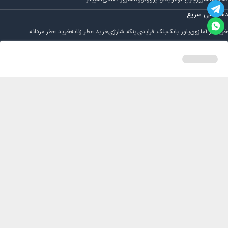
دسترسی سریع
خرید از آمازون
پاور بانک
بلک فرایدی
پنکه شارژی
خرید عطر زنانه
خرید عطر مردانه
فروشگاه
مجله ایران بابا
حساب کاربری
قوانین و مقررات
سوالات متداول
خانه
دسته بندی
سبد خرید
پروفایل
تماس با ایران بابا
پشتیبانی همه روزه از ساعت 9 صبح الی 14
ایمیل : iraanbaba@gmail.com
دفتر پشتیبانی سفارشات : مشهد - چهارراه ستاری
شماره تماس: 02191307973
پیام در بله: 09052266722
کلیه حقوق این سایت متعلق به فروشگاه ایران بابا می باشد.